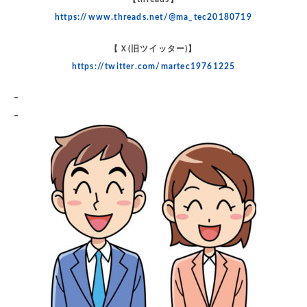
https://www.threads.net/@ma_tec20180719
【Ｘ(旧ツイッター)】
https://twitter.com/martec19761225
–
–