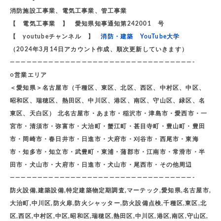
消防施設工事業、電気工事業、管工事業
【 電気工事業 】 愛知県知事通知第242001 号
【 youtubeチャンネル 】
消防・建築 YouTube大学
（2024年3月14日アカウント作成、順次更新していきます）
—————————————————————————————————-
○営業エリア
＜愛知県＞名古屋市（千種区、東区、北区、西区、中村区、中区、
昭和区、瑞穂区、熱田区、中川区、港区、南区、守山区、緑区、名
東区、天白区） 北名古屋市・あま市・稲沢市・津島市・愛西市・一
宮市・清須市・弥富市・大治町・蟹江町・甚目寺町・豊山町・豊田
市・岡崎市・春日井市・日進市・大府市・刈谷市・西尾市・東海
市・知多市・知立市・武豊町・東浦・蒲郡市・江南市・常滑市・半
田市・犬山市・大府市・日進市・犬山市・尾西市・その他周辺
—————————————————————————————————-
防火設備,建築設備,特定建築物定期調査,マーテック,愛知県,名古屋市,
大治町,中川区,防火扉,防火シャッター,防火設備点検,千種区,東区,北
区,西区,中村区,中区,昭和区,瑞穂区,熱田区,中川区,港区,南区,守山区,