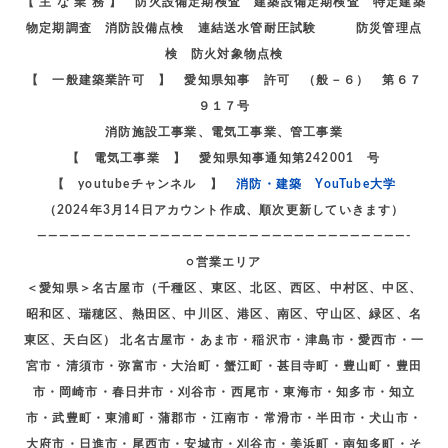
【 主 な 業 務 】 防火設備定期検査 建築設備定期検査 特定建築
物定期調査 消防設備点検 連結送水管耐圧試験 防災管理点
検 防火対象物点検
【 一般建築業許可 】 愛知県知事 許可 （般－６） 第６７
９１７号
消防施設工事業、電気工事業、管工事業
【 電気工事業 】 愛知県知事通知第242001 号
【 youtubeチャンネル 】
消防・建築 YouTube大学
（2024年3月14日アカウント作成、順次更新していきます）
—————————————————————————————————-
○営業エリア
＜愛知県＞名古屋市（千種区、東区、北区、西区、中村区、中区、
昭和区、瑞穂区、熱田区、中川区、港区、南区、守山区、緑区、名
東区、天白区） 北名古屋市・あま市・稲沢市・津島市・愛西市・一
宮市・清須市・弥富市・大治町・蟹江町・甚目寺町・豊山町・豊田
市・岡崎市・春日井市・刈谷市・西尾市・東海市・知多市・知立
市・武豊町・東浦町・蒲郡市・江南市・常滑市・半田市・犬山市・
大府市・日進市・尾西市・安城市・刈谷市・美浜町・南知多町・そ