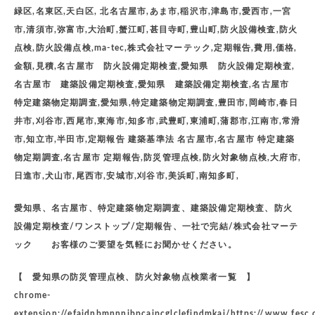
緑区,名東区,天白区, 北名古屋市,あま市,稲沢市,津島市,愛西市,一宮
市,清須市,弥富市,大治町,蟹江町,甚目寺町,豊山町,防火設備検査,防火
点検,防火設備点検,ma-tec,株式会社マーテック,定期報告,費用,価格,
金額,見積,名古屋市 防火設備定期検査,愛知県 防火設備定期検査,
名古屋市 建築設備定期検査,愛知県 建築設備定期検査,名古屋市
特定建築物定期調査,愛知県,特定建築物定期調査,豊田市,岡崎市,春日
井市,刈谷市,西尾市,東海市,知多市,武豊町,東浦町,蒲郡市,江南市,常滑
市,知立市,半田市,定期報告 建築基準法 名古屋市,名古屋市 特定建築
物定期調査,名古屋市 定期報告,防災管理点検,防火対象物点検,大府市,
日進市,犬山市,尾西市,安城市,刈谷市,美浜町,南知多町,
愛知県、名古屋市、特定建築物定期調査、建築設備定期検査、防火
設備定期検査/ワンストップ/定期報告、一社で完結/株式会社マーテ
ック お客様のご要望を気軽にお聞かせください。
【 愛知県の防災管理点検、防火対象物点検業者一覧 】
chrome-
extension://efaidnbmnnnibpcajpcglclefindmkaj/https://www.fesc.