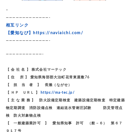
–
—————————————-
相互リンク
【愛知なび】
https://naviaichi.com/
—————————————-
———————————-
【 会 社 名 】 株式会社マーテック
【 住 所 】 愛知県海部郡大治町花常東屋敷76
【 担 当 者 】 長瀨（ながせ）
【 ＨＰ ＵＲＬ 】
https://ma-tec.jp/
【 主 な 業 務 】 防火設備定期検査 建築設備定期検査 特定建築
物定期調査 消防設備点検 連結送水管耐圧試験 防災管理点
検 防火対象物点検
【 一般建築業許可 】 愛知県知事 許可 （般－６） 第６７
９１７号