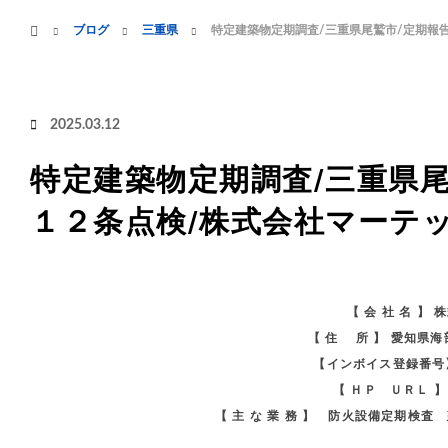
menu
ホーム
ブログ
三重県
特定建築物定期調査/三重県尾鷲市/定期報
HOME
業務案内
2025.03.12
特定建築物定期調査/三重県尾
１２条点検/株式会社マーテ
【 会 社 名 】
【 住 所 】 愛知県
【インボイス登録番号】 
【 ＨＰ ＵＲＬ 
【 主 な 業 務 】 防火設備定期検