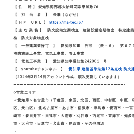
【 住 所 】 愛知県海部郡大治町花常東屋敷76
【 担 当 者 】 長瀨（ながせ）
【 ＨＰ ＵＲＬ 】
https://ma-tec.jp/
【 主 な 業 務 】 防火設備定期検査 建築設備定期検査 特
検 防火対象物点検
【 一般建築業許可 】 愛知県知事 許可 （般－６） 第６７
消防施設工事業、電気工事業、管工事業
【 電気工事業 】 愛知県知事通知第242001 号
【 youtubeチャンネル 】
愛知県 建築基準法第12条点検 防火
（2024年3月14日アカウント作成、順次更新していきます）
—————————————————————————————————-
○営業エリア
＜愛知県＞名古屋市（千種区、東区、北区、西区、中村区、中区、
区、天白区） 北名古屋市・あま市・稲沢市・津島市・愛西市・一
崎市・春日井市・日進市・大府市・刈谷市・西尾市・東海市・知多
市・大府市・日進市・犬山市・尾西市・その他周辺
・