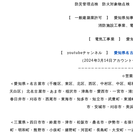
防災管理点検 防火対象物点検 
【 一般建築業許可 】 愛知県知
消防施設工事業、
【 電気工事業 】 愛知
【 youtubeチャンネル 】
愛知県名
（2024年3月14日アカウ
————————————————
○営
＜愛知県＞名古屋市（千種区、東区、北区、西区、中村区、中区、昭
天白区） 北名古屋市・あま市・稲沢市・津島市・愛西市・一宮市・
春日井市・刈谷市・西尾市・東海市・知多市・知立市・武豊町・東浦
市・安城市・刈谷市・美
＜三重県＞四日市市・鈴鹿市・津市・松阪市・桑名市・伊勢市・名張
町・明和町・熊野市・小俣町・嬉野町・河芸町・長島町・大安町・一