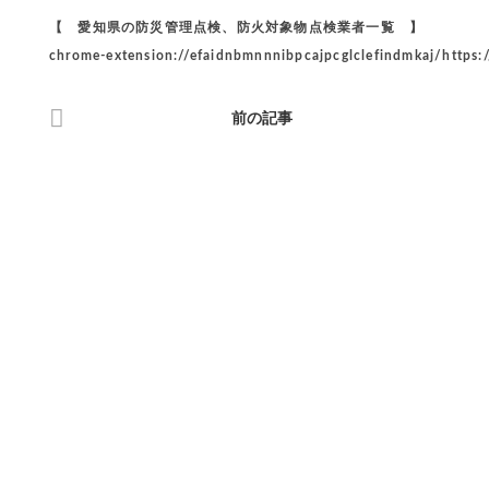
【 愛知県の防災管理点検、防火対象物点検業者一覧 】
chrome-extension://efaidnbmnnnibpcajpcglclefindmkaj/https:
前の記事