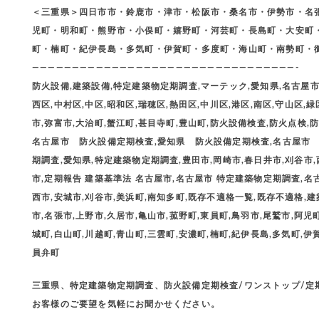
＜三重県＞四日市市・鈴鹿市・津市・松阪市・桑名市・伊勢市・名
児町・明和町・熊野市・小俣町・嬉野町・河芸町・長島町・大安町
町・楠町・紀伊長島・多気町・伊賀町・多度町・海山町・南勢町・
—————————————————————————————————-
防火設備,建築設備,特定建築物定期調査,マーテック,愛知県,名古屋市,
西区,中村区,中区,昭和区,瑞穂区,熱田区,中川区,港区,南区,守山区,緑
市,弥富市,大治町,蟹江町,甚目寺町,豊山町,防火設備検査,防火点検,防火
名古屋市 防火設備定期検査,愛知県 防火設備定期検査,名古屋市
期調査,愛知県,特定建築物定期調査,豊田市,岡崎市,春日井市,刈谷市,
市,定期報告 建築基準法 名古屋市,名古屋市 特定建築物定期調査,名
西市,安城市,刈谷市,美浜町,南知多町,既存不適格一覧,既存不適格,建
市,名張市,上野市,久居市,亀山市,菰野町,東員町,鳥羽市,尾鷲市,阿児
城町,白山町,川越町,青山町,三雲町,安濃町,楠町,紀伊長島,多気町,伊
員弁町
三重県、特定建築物定期調査、防火設備定期検査/ワンストップ/
お客様のご要望を気軽にお聞かせください。