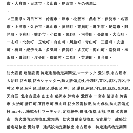
市・大府市・日進市・犬山市・尾西市・その他周辺
・
＜三重県＞四日市市・鈴鹿市・津市・松阪市・桑名市・伊勢市・名張
市・上野市・久居市・亀山市・菰野町・東員町・鳥羽市・尾鷲市・阿
児町・明和町・熊野市・小俣町・嬉野町・河芸町・長島町・大安町・
一志町・北勢町・玉城町・白山町・川越町・青山町・三雲町・安濃
町・楠町・紀伊長島・多気町・伊賀町・多度町・海山町・南勢町・御
浜町・磯部町・度会町・御薗村・二見町・芸濃町・員弁町・
—————————————————————————————————-
防火設備,建築設備,特定建築物定期調査,マーテック,愛知県,名古屋市,
大治町,防火扉,防火シャッター,防火設備点検,千種区,東区,北区,西区,中
村区,中区,昭和区,瑞穂区,熱田区,中川区,港区,南区,守山区,緑区,名東区,
天白区, 北名古屋市,あま市,稲沢市,津島市,愛西市,一宮市,清須市,弥富
市,大治町,蟹江町,甚目寺町,豊山町,防火設備検査,防火点検,防火設備点
検,ma-tec,株式会社マーテック,定期報告,費用,価格,金額,見積,名古屋
市 防火設備定期検査,愛知県 防火設備定期検査,名古屋市 建築設
備定期検査,愛知県 建築設備定期検査,名古屋市 特定建築物定期調