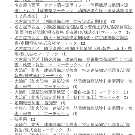
名古屋市西区 ダクト消火設備（フード等用簡易自動消火設
備）とは？【愛知県マーテック 消防設備点検・建築基準法第
１２条点検】
(1)
名古屋市西区 消防設備点検 防火設備定期検査
(1)
名古屋市西区 消防設備点検/連結送水管耐圧試験/自家発電設
備 疑似負荷試験/報告義務 業者選び/株式会社マーテック
(1)
名古屋市西区 防火・建築設備定期検査・特定建築物定期調
査/定期報告/株式会社マーテック
(1)
名古屋市西区 防災管理点検/防火対象物点検/報告・項目・費
用/株式会社マーテック
(1)
名古屋市西区【防火設備 建築設備 発電機負荷試験】定期調
査・検査・報告 ⇒ マーテックへ
(1)
大治町 防火・建築設備定期検査・特定建築物定期調査/定期
報告/株式会社マーテック
(1)
大治町【防火設備 建築設備 発電機負荷試験】定期調査・検
査・報告 ⇒ マーテックへ
(1)
大治町｜建築設備定期検査【一括自社施工】マーテック
(1)
大治町｜防火設備定期検査【一括自社施工】マーテック
(1)
定期報告制度 – 愛知県
(1)
小牧市【防火設備 建築設備 発電機負荷試験】定期調査・検
査・報告 ⇒ マーテックへ
(1)
岐阜県
(1)
岡崎市 防火・建築設備定期検査・特定建築物定期調査/定期
報告/株式会社マーテック
(1)