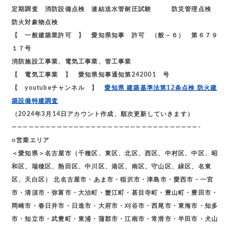
定期調査 消防設備点検 連結送水管耐圧試験 防災管理点検
防火対象物点検
【 一般建築業許可 】 愛知県知事 許可 （般－６） 第６７９
１７号
消防施設工事業、電気工事業、管工事業
【 電気工事業 】 愛知県知事通知第242001 号
【 youtubeチャンネル 】
愛知県 建築基準法第12条点検 防火建
築設備特建調査
（2024年3月14日アカウント作成、順次更新していきます）
—————————————————————————————————-
○営業エリア
＜愛知県＞名古屋市（千種区、東区、北区、西区、中村区、中区、昭
和区、瑞穂区、熱田区、中川区、港区、南区、守山区、緑区、名東
区、天白区） 北名古屋市・あま市・稲沢市・津島市・愛西市・一宮
市・清須市・弥富市・大治町・蟹江町・甚目寺町・豊山町・豊田市・
岡崎市・春日井市・日進市・大府市・刈谷市・西尾市・東海市・知多
市・知立市・武豊町・東浦・蒲郡市・江南市・常滑市・半田市・犬山