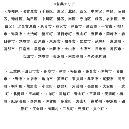
○営業エリア
＜愛知県＞名古屋市（千種区、東区、北区、西区、中村区、中区、昭和
区、瑞穂区、熱田区、中川区、港区、南区、守山区、緑区、名東区、天
白区） 北名古屋市・あま市・稲沢市・津島市・愛西市・一宮市・清須
市・弥富市・大治町・蟹江町・甚目寺町・豊山町・豊田市・岡崎市・春
日井市・刈谷市・西尾市・東海市・知多市・知立市・武豊町・東浦町・
蒲郡市・江南市・常滑市・半田市・犬山市・大府市・日進市・尾西市・
安城市・刈谷市・美浜町・南知多町・その他周辺
・
＜三重県＞四日市市・鈴鹿市・津市・松阪市・桑名市・伊勢市・名張
市・上野市・久居市・亀山市・菰野町・東員町・鳥羽市・尾鷲市・阿児
町・明和町・熊野市・小俣町・嬉野町・河芸町・長島町・大安町・一志
町・北勢町・玉城町・白山町・川越町・青山町・三雲町・安濃町・楠
町・紀伊長島・多気町・伊賀町・多度町・海山町・南勢町・御浜町・磯
部町・度会町・御薗村・二見町・芸濃町・員弁町・
—————————————————————————————————-