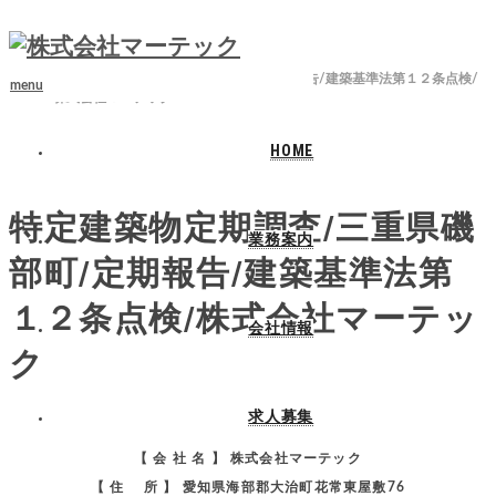
ホーム
ブログ
三重県
特定建築物定期調査/三重県磯部町/定期報告/建築基準法第１２条点検/
menu
株式会社マーテック
HOME
2025.05.3
特定建築物定期調査/三重県磯
業務案内
部町/定期報告/建築基準法第
１２条点検/株式会社マーテッ
会社情報
ク
求人募集
【 会 社 名 】 株式会社マーテック
【 住 所 】 愛知県海部郡大治町花常東屋敷76