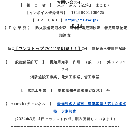
お問い合わせ
【 担 当 者 】 永清 誠人（ながせ まこと）
【インボイス登録番号】 T9180001138425
【 ＨＰ ＵＲＬ 】
https://ma-tec.jp/
BLOG
【 主 な 業 務 】 防火設備定期検査 建築設備定期検査 特定建築物定
期調査
【ワンストップで〇〇％削減！！】
防災管理点検 防火対象物点検 消防設備点検 連結送水管耐圧試験
【 一般建築業許可 】 愛知県知事 許可 （般－６） 第６７９１
７号
消防施設工事業、電気工事業、管工事業
【 電気工事業 】 愛知県知事通知第242001 号
【 youtubeチャンネル 】
愛知県名古屋市 建築基準法第１２条点
検 定期報告
（2024年3月14日アカウント作成、順次更新していきます）
—————————————————————————————————-