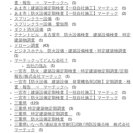
査・報告 ⇒ マーテックへ
(1)
あま市｜建築設備定期検査【一括自社施工】マーテック
(1)
あま市｜防火設備定期検査【一括自社施工】マーテック
(2)
スプリンクラー設備
(1)
スプリンクラー設備 愛知県
(1)
ダクト消火設備
(2)
テナントビル 名古屋市 防火設備検査 建築設備検査 特定
建築物調査
(1)
ドローン調査
(43)
ビジネスホテル 防火設備・建築設備検査・特定建築物調査
(1)
マーテックってどんな会社？
(1)
当社の強み
(1)
一宮市 防火・建築設備定期検査・特定建築物定期調査/定期
報告/株式会社マーテック
(1)
一宮市【防火設備 建築設備 発電機負荷試験】定期調査・検
査・報告 ⇒ マーテックへ
(1)
一宮市｜建築設備定期検査【一括自社施工】マーテック
(1)
一宮市｜防火設備定期検査【一括自社施工】マーテック
(1)
三重県
(123)
三重県 特定建築物定期調査
(3)
三重県 特定建築物定期調査
(1)
三重県 防火設備定期検査
(1)
三重県いなべ市/連結送水管耐圧試験/消防設備点検 株式会社
マーテック
(1)