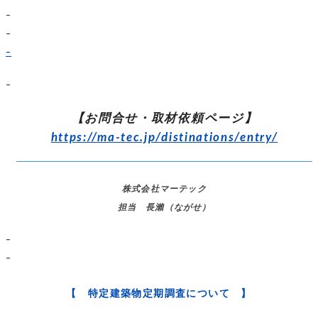
–
–
–
–
【お問合せ・取材依頼ページ】
https://ma-tec.jp/distinations/entry/
株式会社マーテック
担当 長瀨（ながせ）
–
–
【 特定建築物定期調査について 】