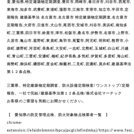
査,愛知県,特定建築物定期調査,豊田市,岡崎市,春日井市,刈谷市,西尾市,
東海市,知多市,武豊町,東浦町,蒲郡市,江南市,常滑市,知立市,半田市,定
期報告 建築基準法 名古屋市,名古屋市 特定建築物定期調査,名古屋市
定期報告,大府市,日進市,犬山市,尾西市,安城市,刈谷市,美浜町,南知多
町,三重県,四日市市,鈴鹿市,津市,松阪市,桑名市,伊勢市,名張市,上野市,
久居市,亀山市,菰野町,東員町,鳥羽市,尾鷲市,阿児町,明和町,熊野市,小
俣町,嬉野町,河芸町,長島町,大安町,一志町,北勢町,玉城町,白山町,川越
町,青山町,三雲町,安濃町,楠町,紀伊長島,多気町,伊賀町,多度町,海山町,
南勢町,御浜町,磯部町,度会町,御薗村,二見町,芸濃町,員弁町,建築基準法
第１２条点検,
三重県、特定建築物定期調査、防火設備定期検査/ワンストップ/定期
報告、一社で完結/建築基準法第１２条点検/株式会社マーテック
お客様のご要望を気軽にお聞かせください。
【 愛知県の防災管理点検、防火対象物点検業者一覧 】
chrome-
extension://efaidnbmnnnibpcajpcglclefindmkaj/https://www.fesc