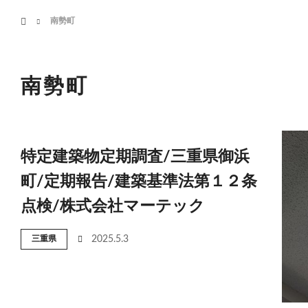
menu
ホーム
南勢町
HOME
業務案内
南勢町
特定建築物定期調査/三重県御浜
町/定期報告/建築基準法第１２条
点検/株式会社マーテック
三重県
2025.5.3