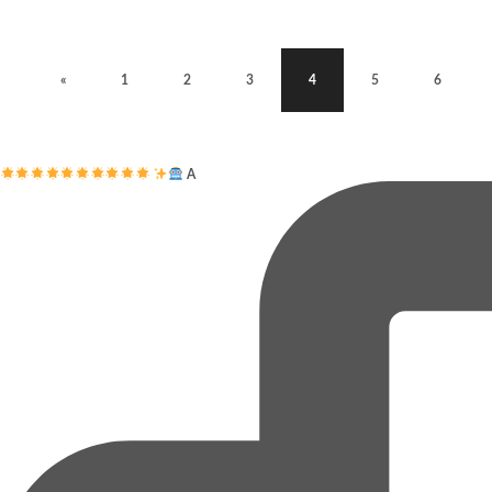
«
1
2
3
4
5
6
A