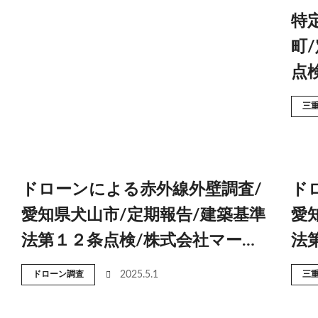
特
町
点
三
ドローンによる赤外線外壁調査/
ド
愛知県犬山市/定期報告/建築基準
愛
法第１２条点検/株式会社マー…
法
ドローン調査
2025.5.1
三