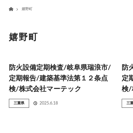
menu
ホーム
嬉野町
HOME
業務案内
嬉野町
防火設備定期検査/岐阜県瑞浪市/
防
定期報告/建築基準法第１２条点
定
検/株式会社マーテック
検
三重県
2025.6.18
三