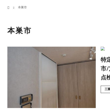
menu
ホーム
本巣市
HOME
業務案内
本巣市
特
市
点
三