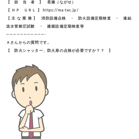
【 担 当 者 】 長瀨（ながせ）
【 ＨＰ ＵＲＬ 】 https://ma-tec.jp/
【 主 な 業 務 】 消防設備点検 ・ 防火設備定期検査 ・ 連結
送水管耐圧試験 ・ 建築設備定期検査等
———————————-
Ａさんからの質問です。
【 防火シャッター、防火扉の点検が必要ですか？？ 】