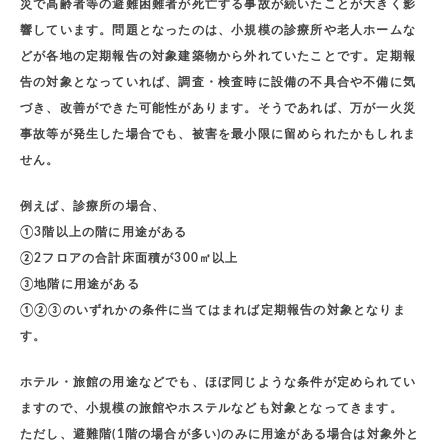
災で高齢者等の避難困難者が死亡する事故が続いたことが大きく影
響しています。問題となったのは、小規模の診療所や老人ホームな
どが各地の定期報告の対象建築物から外れていたことです。定期報
告の対象となっていれば、調査・検査時に設備の不具合や不備に気
づき、改善ができた可能性があります。そうであれば、万が一火災
事故等が発生した場合でも、被害を最小限に留められたかもしれま
せん。
例えば、診療所の場合、
①3階以上の階に用途がある
②2フロアの合計床面積が300㎡以上
③地階に用途がある
①②③のいずれかの条件に当てはまれば定期報告の対象となりま
す。
ホテル・旅館の用途などでも、ほぼ同じような条件が定められてい
ますので、小規模の旅館やホステルなども対象となってきます。
ただし、避難階(1階の場合が多い)のみに用途がある場合は対象外と