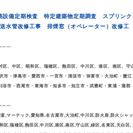
 建築設備定期検査 特定建築物定期調査 スプリンク
結送水管改修工事 排煙窓（オペレーター）改修工
———-
村区、中区、昭和区、瑞穂区、熱田区、中川区、港区、南区、守
稲沢市・津島市・愛西市・一宮市・清須市・弥富市・大治町・蟹江
刈谷市・西尾市・東海市・知多市・知立市・武豊町・東浦・蒲郡
———-
,マーテック,愛知県,名古屋市,大治町,中川区,防火扉,防火シャ
和区,瑞穂区,熱田区,中川区,港区,南区,守山区,緑区,名東区,天白区,