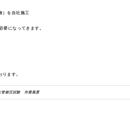
検）を自社施工
で必要になってきます。
おります。
水管耐圧試験 作業風景