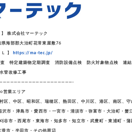
 名 】 株式会社マーテック
愛知県海部郡大治町花常東屋敷76
ＲＬ 】
https://ma-tec.jp/
定期検査 特定建築物定期調査 消防設備点検 防火対象物点検 連
水管改修工事
————————————————————-
○営業エリア
村区、中区、昭和区、瑞穂区、熱田区、中川区、港区、南区、守
稲沢市・津島市・愛西市・一宮市・清須市・弥富市・大治町・蟹
刈谷市・西尾市・東海市・知多市・知立市・武豊町・東浦町・蒲
常滑市・半田市・その他周辺