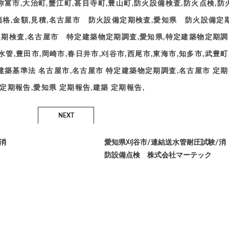
,弥富市,大治町,蟹江町,甚目寺町,豊山町,防火設備検査,防火点検,防
用,価格,金額,見積,名古屋市 防火設備定期検査,愛知県 防火設備定
期検査,名古屋市 特定建築物定期調査,愛知県,特定建築物定期調
管,豊田市,岡崎市,春日井市,刈谷市,西尾市,東海市,知多市,武豊町
 建築基準法 名古屋市,名古屋市 特定建築物定期調査,名古屋市 定
定期報告,愛知県 定期報告,建築 定期報告,
NEXT
消
愛知県刈谷市/連結送水管耐圧試験/消
防設備点検 株式会社マーテック