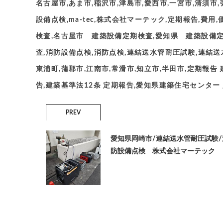
名古屋市,あま市,稲沢市,津島市,愛西市,一宮市,清須市
設備点検,ma-tec,株式会社マーテック,定期報告,費
検査,名古屋市 建築設備定期検査,愛知県 建築設備定
査,消防設備点検,消防点検,連結送水管耐圧試験,連結送水
東浦町,蒲郡市,江南市,常滑市,知立市,半田市,定期報告
告,建築基準法12条 定期報告,愛知県建築住宅センター 
PREV
愛知県岡崎市/連結送水管耐圧試験/
防設備点検 株式会社マーテック