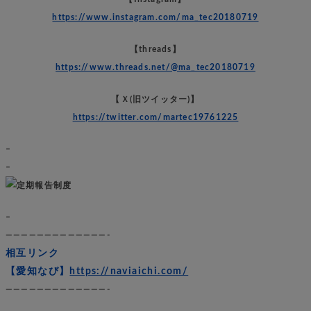
https://www.instagram.com/ma_tec20180719
【threads】
https://www.threads.net/@ma_tec20180719
【Ｘ(旧ツイッター)】
https://twitter.com/martec19761225
–
–
–
—————————————-
相互リンク
【愛知なび】
https://naviaichi.com/
—————————————-