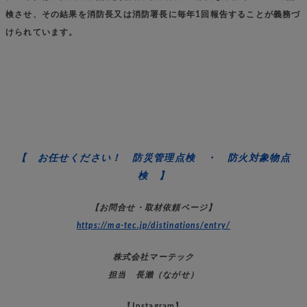
検させ、その結果を消防長又は消防署長に毎年1回報告することが義務づ
けられています。
【 お任せください！ 防災管理点検 ・ 防火対象物点
検 】
【お問合せ・取材依頼ページ】
https://ma-tec.jp/distinations/entry/
株式会社マーテック
担当 長瀨（ながせ）
【Instagram】