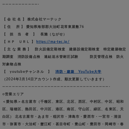
———————————-
【 会 社 名 】 株式会社マーテック
【 住 所 】 愛知県海部郡大治町花常東屋敷76
【 担 当 者 】 長瀨（ながせ）
【 ＨＰ ＵＲＬ 】
https://ma-tec.jp/
【 主 な 業 務 】 防火設備定期検査 建築設備定期検査 特定建築物定
期調査 消防設備点検 連結送水管耐圧試験 防災管理点検 防火
対象物点検
【 youtubeチャンネル 】
消防・建築 YouTube大学
（2024年3月14日アカウント作成、順次更新していきます）
—————————————————————————————————-
○営業エリア
＜愛知県＞名古屋市（千種区、東区、北区、西区、中村区、中区、昭和
区、瑞穂区、熱田区、中川区、港区、南区、守山区、緑区、名東区、天
白区） 北名古屋市・あま市・稲沢市・津島市・愛西市・一宮市・清須
市・弥富市・大治町・蟹江町・甚目寺町・豊山町・豊田市・岡崎市・春