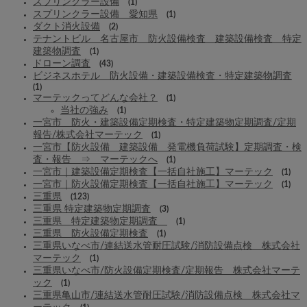
スプリンクラー設備
(1)
スプリンクラー設備 愛知県
(1)
ダクト消火設備
(2)
テナントビル 名古屋市 防火設備検査 建築設備検査 特定
建築物調査
(1)
ドローン調査
(43)
ビジネスホテル 防火設備・建築設備検査・特定建築物調査
(1)
マーテックってどんな会社？
(1)
当社の強み
(1)
一宮市 防火・建築設備定期検査・特定建築物定期調査/定期
報告/株式会社マーテック
(1)
一宮市【防火設備 建築設備 発電機負荷試験】定期調査・検
査・報告 ⇒ マーテックへ
(1)
一宮市｜建築設備定期検査【一括自社施工】マーテック
(1)
一宮市｜防火設備定期検査【一括自社施工】マーテック
(1)
三重県
(123)
三重県 特定建築物定期調査
(3)
三重県 特定建築物定期調査
(1)
三重県 防火設備定期検査
(1)
三重県いなべ市/連結送水管耐圧試験/消防設備点検 株式会社
マーテック
(1)
三重県いなべ市/防火設備定期検査/定期報告 株式会社マーテ
ック
(1)
三重県亀山市/連結送水管耐圧試験/消防設備点検 株式会社マ