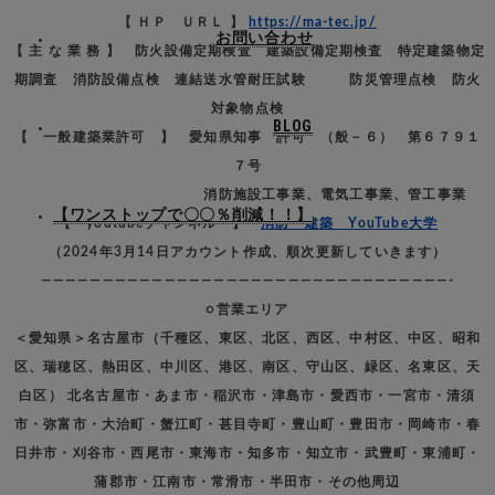
【 ＨＰ ＵＲＬ 】
https://ma-tec.jp/
お問い合わせ
【 主 な 業 務 】 防火設備定期検査 建築設備定期検査 特定建築物定
期調査 消防設備点検 連結送水管耐圧試験 防災管理点検 防火
対象物点検
BLOG
【 一般建築業許可 】 愛知県知事 許可 （般－６） 第６７９１
７号
消防施設工事業、電気工事業、管工事業
【ワンストップで〇〇％削減！！】
【 youtubeチャンネル 】
消防・建築 YouTube大学
（2024年3月14日アカウント作成、順次更新していきます）
—————————————————————————————————-
○営業エリア
＜愛知県＞名古屋市（千種区、東区、北区、西区、中村区、中区、昭和
区、瑞穂区、熱田区、中川区、港区、南区、守山区、緑区、名東区、天
白区） 北名古屋市・あま市・稲沢市・津島市・愛西市・一宮市・清須
市・弥富市・大治町・蟹江町・甚目寺町・豊山町・豊田市・岡崎市・春
日井市・刈谷市・西尾市・東海市・知多市・知立市・武豊町・東浦町・
蒲郡市・江南市・常滑市・半田市・その他周辺