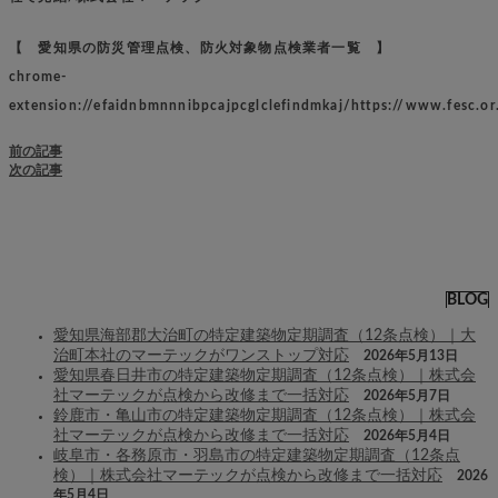
【 愛知県の防災管理点検、防火対象物点検業者一覧 】
chrome-
extension://efaidnbmnnnibpcajpcglclefindmkaj/https://www.fesc.or
前の記事
次の記事
BLOG
愛知県海部郡大治町の特定建築物定期調査（12条点検）｜大
治町本社のマーテックがワンストップ対応
2026年5月13日
愛知県春日井市の特定建築物定期調査（12条点検）｜株式会
社マーテックが点検から改修まで一括対応
2026年5月7日
鈴鹿市・亀山市の特定建築物定期調査（12条点検）｜株式会
社マーテックが点検から改修まで一括対応
2026年5月4日
岐阜市・各務原市・羽島市の特定建築物定期調査（12条点
検）｜株式会社マーテックが点検から改修まで一括対応
2026
年5月4日