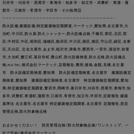
日井市・刈谷市・西尾市・東海市・知多市・知立市・武豊町・東浦・蒲
郡市・江南市・常滑市・半田市・その他周辺
—————————————————————————————————-
防火設備,建築設備,特定建築物定期調査,マーテック,愛知県,名古屋市,大
治町,中川区,防火扉,防火シャッター,防火設備点検,千種区,東区,北区,西
区,中村区,中区,昭和区,瑞穂区,熱田区,中川区,港区,南区,守山区,緑区,名東
区,天白区, 北名古屋市,あま市,稲沢市,津島市,愛西市,一宮市,清須市,弥富
市,大治町,蟹江町,甚目寺町,豊山町,防火設備検査,防火点検,防火設備点
検,ma-tec,株式会社マーテック,定期報告,費用,価格,金額,見積,名古屋
市 防火設備定期検査,愛知県 防火設備定期検査,名古屋市 建築設備定
期検査,愛知県 建築設備定期検査,名古屋市 特定建築物定期調査,愛知
県,特定建築物定期調査,豊田市,岡崎市,春日井市,刈谷市,西尾市,東海市,知
多市,武豊町,東浦町,蒲郡市,江南市,常滑市,知立市,半田市,定期報告 建築
基準法 名古屋市,名古屋市 特定建築物定期調査,名古屋市 定期報告,防災
管理点検,防火対象物点検
おまかせください！ 防災管理点検/防火対象物点検/ワンストップ、一
社で完結/株式会社マーテック