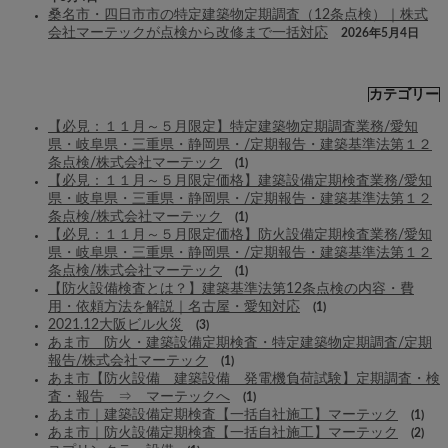
桑名市・四日市市の特定建築物定期調査（12条点検）｜株式
会社マーテックが点検から改修まで一括対応
2026年5月4日
カテゴリー
【必見：１１月～５月限定】特定建築物定期調査業務/愛知
県・岐阜県・三重県・静岡県・/定期報告・建築基準法第１２
条点検/株式会社マーテック
(1)
【必見：１１月～５月限定価格】建築設備定期検査業務/愛知
県・岐阜県・三重県・静岡県・/定期報告・建築基準法第１２
条点検/株式会社マーテック
(1)
【必見：１１月～５月限定価格】防火設備定期検査業務/愛知
県・岐阜県・三重県・静岡県・/定期報告・建築基準法第１２
条点検/株式会社マーテック
(1)
【防火設備検査とは？】建築基準法第12条点検の内容・費
用・依頼方法を解説｜名古屋・愛知対応
(1)
2021.12大阪ビル火災
(3)
あま市 防火・建築設備定期検査・特定建築物定期調査/定期
報告/株式会社マーテック
(1)
あま市【防火設備 建築設備 発電機負荷試験】定期調査・検
査・報告 ⇒ マーテックへ
(1)
あま市｜建築設備定期検査【一括自社施工】マーテック
(1)
あま市｜防火設備定期検査【一括自社施工】マーテック
(2)