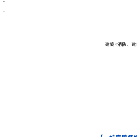
–
–
建築×消防、