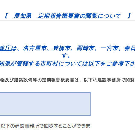
【 愛知県 定期報告概要書の閲覧について 】
政庁
は、
名古屋市、豊橋市、岡崎市、一宮市、春
す。
知県が管轄する市町村については以下をご参考下
築物及び建築設備等の定期報告概要書は、以下の建設事務所で閲覧