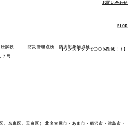
お問い合わせ
BLOG
水管耐圧試験 防災管理点検 防火対象物点検
【ワンストップで〇〇％削減！！】
１７号
区、名東区、天白区） 北名古屋市・あま市・稲沢市・津島市・