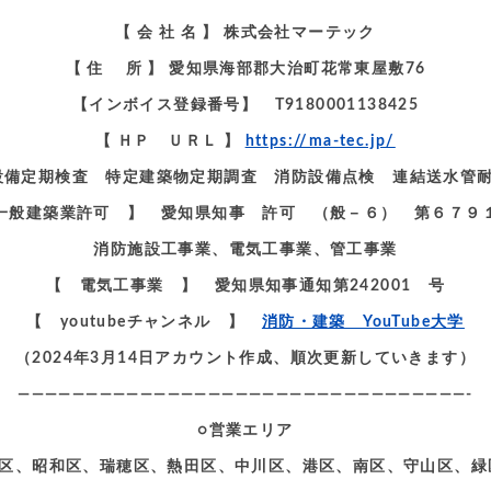
【 会 社 名 】 株式会社マーテック
【 住 所 】 愛知県海部郡大治町花常東屋敷76
【インボイス登録番号】 T9180001138425
【 ＨＰ ＵＲＬ 】
https://ma-tec.jp/
 建築設備定期検査 特定建築物定期調査 消防設備点検 連結送
一般建築業許可 】 愛知県知事 許可 （般－６） 第６７９
消防施設工事業、電気工事業、管工事業
【 電気工事業 】 愛知県知事通知第242001 号
【 youtubeチャンネル 】
消防・建築 YouTube大学
（2024年3月14日アカウント作成、順次更新していきます）
—————————————————————————————————-
○営業エリア
区、昭和区、瑞穂区、熱田区、中川区、港区、南区、守山区、緑