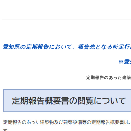
愛知県の定期報告において、報告先となる
特定行
※愛
定期報告のあった建