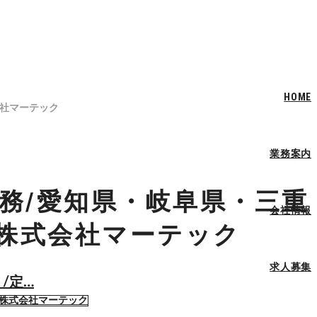
HOME
会社マーテック
業務案内
務/愛知県・岐阜県・三重
会社情報
/株式会社マーテック
求人募集
/定…
/株式会社マーテック