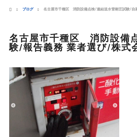
menu
ホーム
ブログ
名古屋市千種区 消防設備点検/連結送水管耐圧試験/自家
HOME
業務案内
名古屋市千種区 消防設備点
験/報告義務 業者選び/株