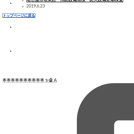
名古屋市名東区 消防設備点検 防火設備定期検査
2019.6.23
トップページに戻る
🌟🌟🌟🌟🌟🌟🌟🌟🌟🌟 ✨🤖 A