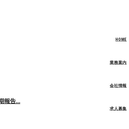
HOME
業務案内
会社情報
期報告…
求人募集