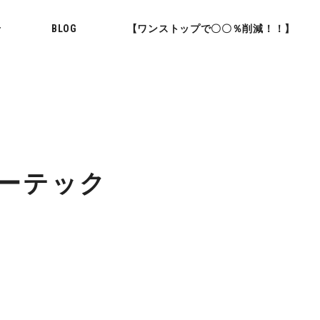
せ
BLOG
【ワンストップで〇〇％削減！！】
マーテック