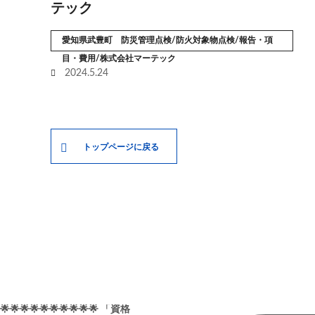
テック
愛知県武豊町 防災管理点検/防火対象物点検/報告・項
目・費用/株式会社マーテック
2024.5.24
トップページに戻る
🌟🌟🌟🌟🌟🌟🌟🌟🌟🌟 「資格