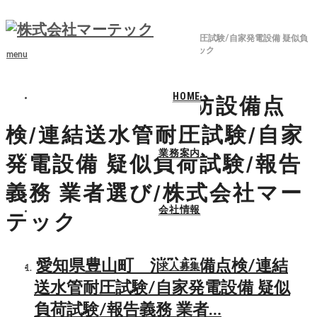
ホーム
ブログ
愛知県豊山町 消防設備点検/連結送水管耐圧試験/自家発電設備 疑似負
荷試験/報告義務 業者選び/株式会社マーテック
menu
HOME
愛知県豊山町 消防設備点
検/連結送水管耐圧試験/自家
業務案内
発電設備 疑似負荷試験/報告
義務 業者選び/株式会社マー
会社情報
テック
愛知県豊山町 消防設備点検/連結
求人募集
送水管耐圧試験/自家発電設備 疑似
負荷試験/報告義務 業者…