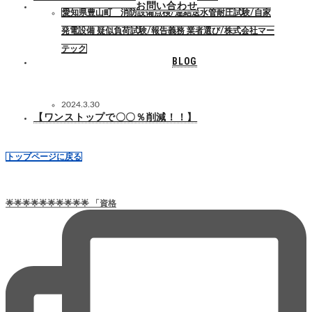
お問い合わせ
愛知県豊山町 消防設備点検/連結送水管耐圧試験/自家
発電設備 疑似負荷試験/報告義務 業者選び/株式会社マー
テック
BLOG
2024.3.30
【ワンストップで〇〇％削減！！】
トップページに戻る
🌟🌟🌟🌟🌟🌟🌟🌟🌟🌟 「資格