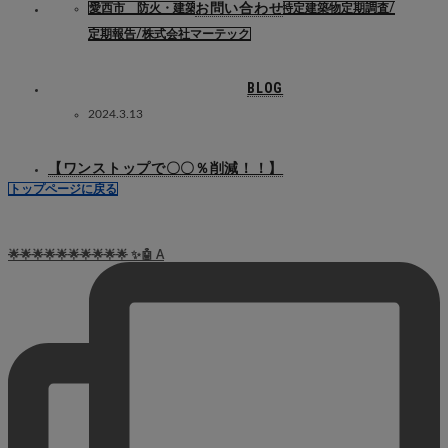
お問い合わせ
愛西市 防火・建築設備定期検査・特定建築物定期調査/
定期報告/株式会社マーテック
BLOG
2024.3.13
【ワンストップで〇〇％削減！！】
トップページに戻る
🌟🌟🌟🌟🌟🌟🌟🌟🌟🌟 ✨🤖 A