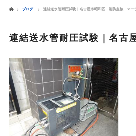
menu
ホーム
ブログ
連結送水管耐圧試験｜名古屋市昭和区 消防点検 マー
HOME
業務案内
連結送水管耐圧試験｜名古