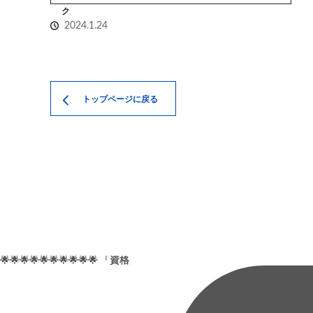
ク
2024.1.24
トップページに戻る
🌟🌟🌟🌟🌟🌟🌟🌟🌟🌟 「資格