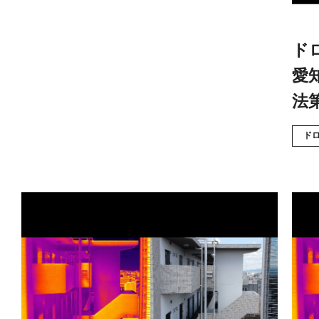
ド
愛
法
ド