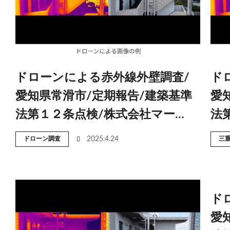
ドローンによる赤外線外壁調査/
ド
愛知県常滑市/定期報告/建築基準
愛
法第１２条点検/株式会社マー…
法
ドローン調査
2025.4.24
三
ド
愛