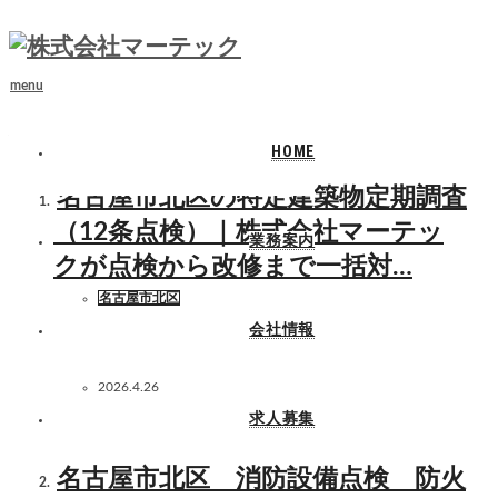
ホーム
名古屋市北区
menu
名古屋市北区
HOME
名古屋市北区の特定建築物定期調査
（12条点検）｜株式会社マーテッ
業務案内
クが点検から改修まで一括対…
名古屋市北区
会社情報
2026.4.26
求人募集
名古屋市北区 消防設備点検 防火