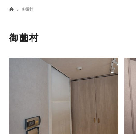
menu
ホーム
御薗村
HOME
業務案内
御薗村