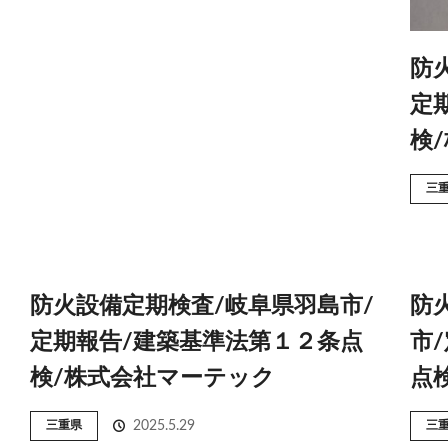
防
定
検
三
防火設備定期検査/岐阜県羽島市/
防
定期報告/建築基準法第１２条点
市
検/株式会社マーテック
点
三重県
2025.5.29
三