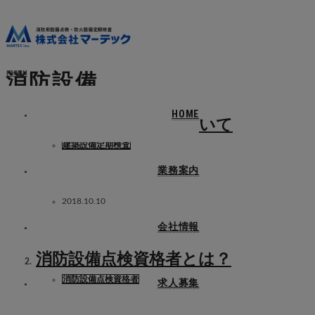
ホーム
消防設備
menu
消防設備
HOME
建築設備定期検査について
建築設備定期検査
業務案内
2018.10.10
会社情報
消防設備点検資格者とは？
消防設備点検資格者
求人募集