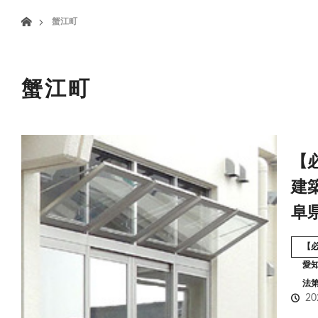
menu
ホーム
蟹江町
HOME
業務案内
蟹江町
【
建
阜
【
愛
法
20