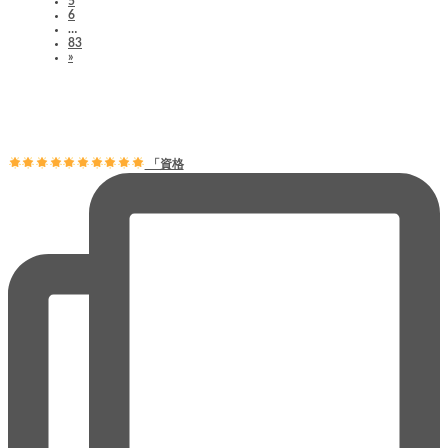
5
6
…
83
»
「資格