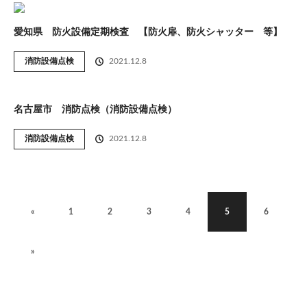
愛知県 防火設備定期検査 【防火扉、防火シャッター 等】
消防設備点検
2021.12.8
名古屋市 消防点検（消防設備点検）
消防設備点検
2021.12.8
«
1
2
3
4
5
6
»