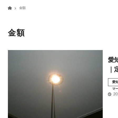
menu
ホーム
金額
HOME
業務案内
金額
愛
｜
愛
マ
20