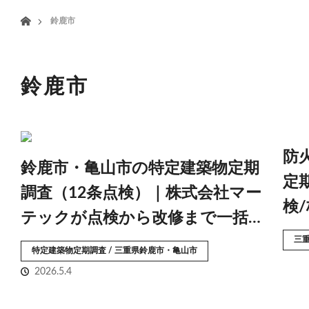
menu
ホーム
鈴鹿市
HOME
業務案内
鈴鹿市
防
鈴鹿市・亀山市の特定建築物定期
定
調査（12条点検）｜株式会社マー
検
テックが点検から改修まで一括…
三
特定建築物定期調査 / 三重県鈴鹿市・亀山市
2026.5.4