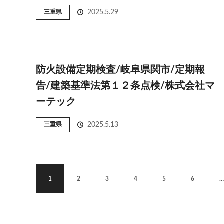
三重県
2025.5.29
防火設備定期検査/岐阜県関市/定期報
告/建築基準法第１２条点検/株式会社マ
ーテック
三重県
2025.5.13
1
2
3
4
5
6
…