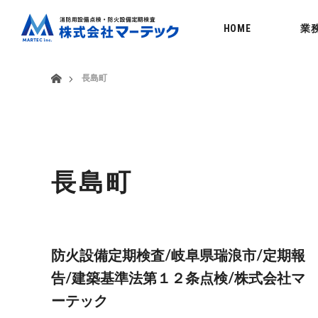
menu
HOME
業
ホーム
長島町
長島町
防火設備定期検査/岐阜県瑞浪市/定期報
告/建築基準法第１２条点検/株式会社マ
ーテック