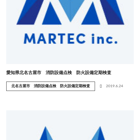
愛知県北名古屋市 消防設備点検 防火設備定期検査
北名古屋市 消防設備点検 防火設備定期検査
2019.6.24