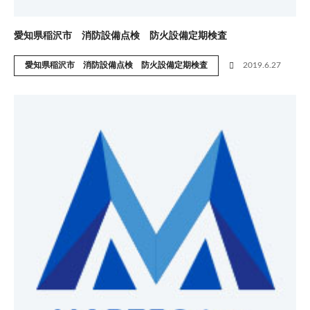
愛知県稲沢市 消防設備点検 防火設備定期検査
愛知県稲沢市 消防設備点検 防火設備定期検査
2019.6.27