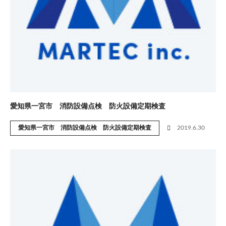
愛知県一宮市 消防設備点検 防火設備定期検査
愛知県一宮市 消防設備点検 防火設備定期検査
2019.6.30