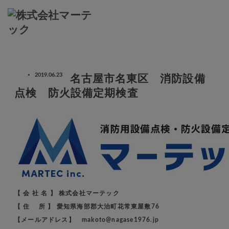
ホーム
ブログ
名古屋市名東区 消防設備点検 防火設備定期検査
2019.06.23
名古屋市名東区 消防設備
名古屋市名東区 消防設備点検 防火設備定期検査
点検 防火設備定期検査
【 会 社 名 】 株式会社マーテック
【 住 所 】 愛知県海部郡大治町花常東屋敷76
【メールアドレス】 makoto@nagase1976.jp