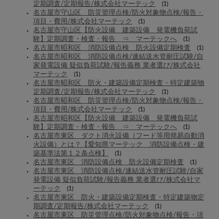
定期調査/定期報告/株式会社マーテック
(1)
名古屋市守山区 防災管理点検/防火対象物点検/報告・
項目・費用/株式会社マーテック
(1)
名古屋市守山区【防火設備 建築設備 発電機負荷試
験】定期調査・検査・報告 ⇒ マーテックへ
(1)
名古屋市昭和区 消防設備点検 防火設備定期検査
(1)
名古屋市昭和区 消防設備点検/連結送水管耐圧試験/自
家発電設備 疑似負荷試験/報告義務 業者選び/株式会社
マーテック
(1)
名古屋市昭和区 防火・建築設備定期検査・特定建築物
定期調査/定期報告/株式会社マーテック
(1)
名古屋市昭和区 防災管理点検/防火対象物点検/報告・
項目・費用/株式会社マーテック
(1)
名古屋市昭和区【防火設備 建築設備 発電機負荷試
験】定期調査・検査・報告 ⇒ マーテックへ
(1)
名古屋市東区 ダクト消火設備（フード等用簡易自動消
火設備）とは？【愛知県マーテック 消防設備点検・建
築基準法第１２条点検】
(1)
名古屋市東区 消防設備点検 防火設備定期検査
(1)
名古屋市東区 消防設備点検/連結送水管耐圧試験/自家
発電設備 疑似負荷試験/報告義務 業者選び/株式会社マ
ーテック
(1)
名古屋市東区 防火・建築設備定期検査・特定建築物定
期調査/定期報告/株式会社マーテック
(1)
名古屋市東区 防災管理点検/防火対象物点検/報告・項