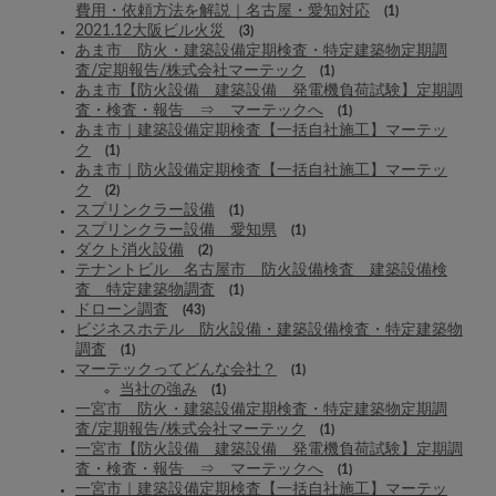
費用・依頼方法を解説｜名古屋・愛知対応
(1)
2021.12大阪ビル火災
(3)
あま市 防火・建築設備定期検査・特定建築物定期調
査/定期報告/株式会社マーテック
(1)
あま市【防火設備 建築設備 発電機負荷試験】定期調
査・検査・報告 ⇒ マーテックへ
(1)
あま市｜建築設備定期検査【一括自社施工】マーテッ
ク
(1)
あま市｜防火設備定期検査【一括自社施工】マーテッ
ク
(2)
スプリンクラー設備
(1)
スプリンクラー設備 愛知県
(1)
ダクト消火設備
(2)
テナントビル 名古屋市 防火設備検査 建築設備検
査 特定建築物調査
(1)
ドローン調査
(43)
ビジネスホテル 防火設備・建築設備検査・特定建築物
調査
(1)
マーテックってどんな会社？
(1)
当社の強み
(1)
一宮市 防火・建築設備定期検査・特定建築物定期調
査/定期報告/株式会社マーテック
(1)
一宮市【防火設備 建築設備 発電機負荷試験】定期調
査・検査・報告 ⇒ マーテックへ
(1)
一宮市｜建築設備定期検査【一括自社施工】マーテッ