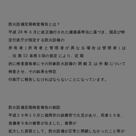
防火設備定期検査報告とは？
平成 28 年 6 月に改正施行された建築基準法に基づき、国及び特
定行政庁が指定する防火設備の
所 有 者（ 所 有 者 と 管 理 者 が 異 な る 場 合 は 管 理 者 ）は
、法 第 12 条第３項の規定 により、定 期
的に検査資格者にその対象防火設備の 閉 鎖 又 は 作 動 について
検査させ、その結果を特定
行政庁に報告しなければならないことになっています。
防火設備定期検査報告の創設
平成２５年１０月に福岡市の診療所で火災があり、死者１０名、
負傷者５名の被害が出ました。被害が
拡大した原因として、防火設備が正常に閉鎖しなかったこと等が