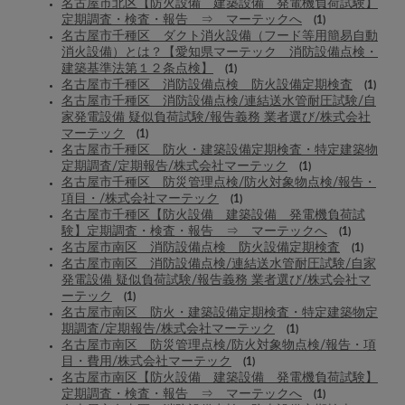
名古屋市北区【防火設備 建築設備 発電機負荷試験】
定期調査・検査・報告 ⇒ マーテックへ
(1)
名古屋市千種区 ダクト消火設備（フード等用簡易自動
消火設備）とは？【愛知県マーテック 消防設備点検・
建築基準法第１２条点検】
(1)
名古屋市千種区 消防設備点検 防火設備定期検査
(1)
名古屋市千種区 消防設備点検/連結送水管耐圧試験/自
家発電設備 疑似負荷試験/報告義務 業者選び/株式会社
マーテック
(1)
名古屋市千種区 防火・建築設備定期検査・特定建築物
定期調査/定期報告/株式会社マーテック
(1)
名古屋市千種区 防災管理点検/防火対象物点検/報告・
項目・/株式会社マーテック
(1)
名古屋市千種区【防火設備 建築設備 発電機負荷試
験】定期調査・検査・報告 ⇒ マーテックへ
(1)
名古屋市南区 消防設備点検 防火設備定期検査
(1)
名古屋市南区 消防設備点検/連結送水管耐圧試験/自家
発電設備 疑似負荷試験/報告義務 業者選び/株式会社マ
ーテック
(1)
名古屋市南区 防火・建築設備定期検査・特定建築物定
期調査/定期報告/株式会社マーテック
(1)
名古屋市南区 防災管理点検/防火対象物点検/報告・項
目・費用/株式会社マーテック
(1)
名古屋市南区【防火設備 建築設備 発電機負荷試験】
定期調査・検査・報告 ⇒ マーテックへ
(1)