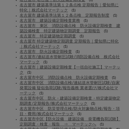
名古屋市 名古屋｜防火設備定期検査
(1)
名古屋市 建築基準法第１２条点検 定期報告｜愛知県に
特化｜株式会社マーテック
(1)
名古屋市 建築基準法第１２条点検 定期報告制度
(1)
名古屋市 建築設備定期検査業務
(1)
名古屋市 東区 消防設備点検 防火設備定期検査 建
築設備検査 特定建築物定期調査 定期報告
(1)
名古屋市 特定建築物定期調査
(1)
名古屋市 特定建築物定期調査 定期報告｜愛知県に特化
｜株式会社マーテック
(1)
名古屋市 防火設備定期検査
(1)
名古屋市/連結送水管耐圧試験/消防設備点検 株式会社
マーテック
(1)
名古屋市｜建築設備定期検査【一括自社施工】マーテッ
ク
(1)
名古屋市中区 消防設備点検 防火設備定期検査
(1)
名古屋市中区 消防設備点検/連結送水管耐圧試験/自家
発電設備 疑似負荷試験/報告義務 業者選び/株式会社マ
ーテック
(1)
名古屋市中区 防火・建築設備定期検査・特定建築物定
期調査/定期報告/株式会社マーテック
(1)
名古屋市中区 防災管理点検/防火対象物点検/報告・項
目・費用/株式会社マーテック
(1)
名古屋市中区【防火設備 建築設備 発電機負荷試験】
定期調査・検査・報告 ⇒ マーテックへ
(1)