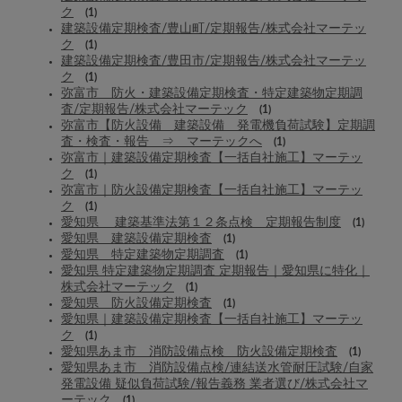
ク
(1)
建築設備定期検査/豊山町/定期報告/株式会社マーテッ
ク
(1)
建築設備定期検査/豊田市/定期報告/株式会社マーテッ
ク
(1)
弥富市 防火・建築設備定期検査・特定建築物定期調
査/定期報告/株式会社マーテック
(1)
弥富市【防火設備 建築設備 発電機負荷試験】定期調
査・検査・報告 ⇒ マーテックへ
(1)
弥富市｜建築設備定期検査【一括自社施工】マーテッ
ク
(1)
弥富市｜防火設備定期検査【一括自社施工】マーテッ
ク
(1)
愛知県 建築基準法第１２条点検 定期報告制度
(1)
愛知県 建築設備定期検査
(1)
愛知県 特定建築物定期調査
(1)
愛知県 特定建築物定期調査 定期報告｜愛知県に特化｜
株式会社マーテック
(1)
愛知県 防火設備定期検査
(1)
愛知県｜建築設備定期検査【一括自社施工】マーテッ
ク
(1)
愛知県あま市 消防設備点検 防火設備定期検査
(1)
愛知県あま市 消防設備点検/連結送水管耐圧試験/自家
発電設備 疑似負荷試験/報告義務 業者選び/株式会社マ
ーテック
(1)