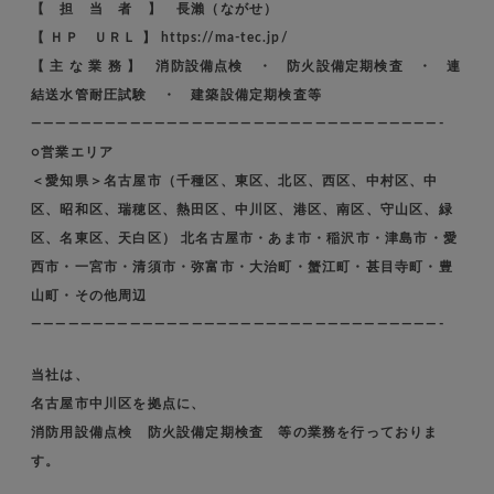
【 担 当 者 】 長瀨（ながせ）
【 ＨＰ ＵＲＬ 】 https://ma-tec.jp/
【 主 な 業 務 】 消防設備点検 ・ 防火設備定期検査 ・ 連
結送水管耐圧試験 ・ 建築設備定期検査等
—————————————————————————————————-
○営業エリア
＜愛知県＞名古屋市（千種区、東区、北区、西区、中村区、中
区、昭和区、瑞穂区、熱田区、中川区、港区、南区、守山区、緑
区、名東区、天白区） 北名古屋市・あま市・稲沢市・津島市・愛
西市・一宮市・清須市・弥富市・大治町・蟹江町・甚目寺町・豊
山町・その他周辺
—————————————————————————————————-
当社は、
名古屋市中川区を拠点に、
消防用設備点検 防火設備定期検査 等の業務を行っておりま
す。