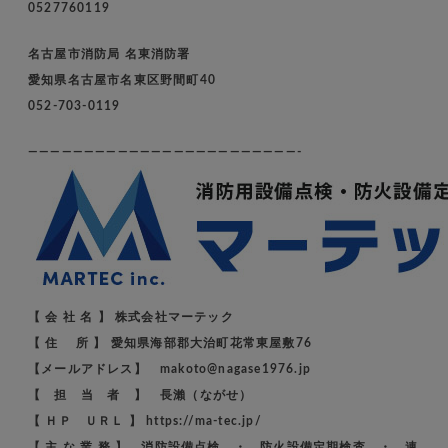
0527760119
名古屋市消防局 名東消防署
愛知県名古屋市名東区野間町40
052-703-0119
————————————————————————-
【 会 社 名 】 株式会社マーテック
【 住 所 】 愛知県海部郡大治町花常東屋敷76
【メールアドレス】 makoto@nagase1976.jp
【 担 当 者 】 長瀨（ながせ）
【 ＨＰ ＵＲＬ 】 https://ma-tec.jp/
【 主 な 業 務 】 消防設備点検 ・ 防火設備定期検査 ・ 連