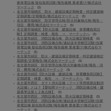
家発電設備 疑似負荷試験/報告義務 業者選び/株式会社
マーテック
(1)
名古屋市瑞穂区 防火・建築設備定期検査・特定建築物
定期調査/定期報告/株式会社マーテック
(1)
名古屋市瑞穂区 防災管理点検/防火対象物点検/報告・
項目・費用/株式会社マーテック
(1)
名古屋市瑞穂区【防火設備 建築設備 発電機負荷試
験】定期調査・検査・報告 ⇒ マーテックへ
(1)
名古屋市緑区 消防設備点検 防火設備定期検査
(1)
名古屋市緑区 消防設備点検/連結送水管耐圧試験/自家
発電設備 疑似負荷試験/報告義務 業者選び/株式会社マ
ーテック
(1)
名古屋市緑区 防火・建築設備定期検査・特定建築物定
期調査/定期報告/株式会社マーテック
(1)
名古屋市緑区 防災管理点検/防火対象物点検/報告・項
目・費用/株式会社マーテック
(1)
名古屋市緑区【防火設備 建築設備 発電機負荷試験】
定期調査・検査・報告 ⇒ マーテックへ
(1)
名古屋市西区 ダクト消火設備（フード等用簡易自動消
火設備）とは？【愛知県マーテック 消防設備点検・建
築基準法第１２条点検】
(1)
名古屋市西区 消防設備点検 防火設備定期検査
(1)
名古屋市西区 消防設備点検/連結送水管耐圧試験/自家
発電設備 疑似負荷試験/報告義務 業者選び/株式会社マ
ーテック
(1)