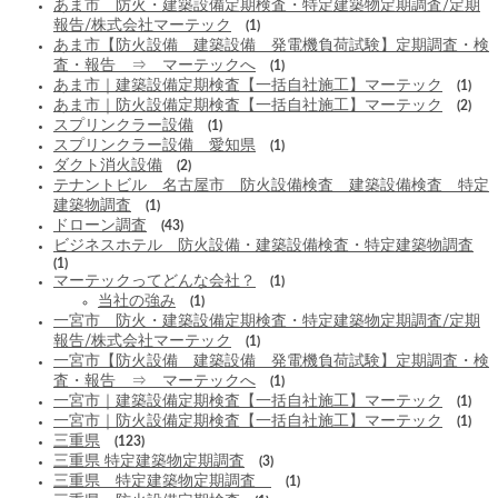
あま市 防火・建築設備定期検査・特定建築物定期調査/定期
報告/株式会社マーテック
(1)
あま市【防火設備 建築設備 発電機負荷試験】定期調査・検
査・報告 ⇒ マーテックへ
(1)
あま市｜建築設備定期検査【一括自社施工】マーテック
(1)
あま市｜防火設備定期検査【一括自社施工】マーテック
(2)
スプリンクラー設備
(1)
スプリンクラー設備 愛知県
(1)
ダクト消火設備
(2)
テナントビル 名古屋市 防火設備検査 建築設備検査 特定
建築物調査
(1)
ドローン調査
(43)
ビジネスホテル 防火設備・建築設備検査・特定建築物調査
(1)
マーテックってどんな会社？
(1)
当社の強み
(1)
一宮市 防火・建築設備定期検査・特定建築物定期調査/定期
報告/株式会社マーテック
(1)
一宮市【防火設備 建築設備 発電機負荷試験】定期調査・検
査・報告 ⇒ マーテックへ
(1)
一宮市｜建築設備定期検査【一括自社施工】マーテック
(1)
一宮市｜防火設備定期検査【一括自社施工】マーテック
(1)
三重県
(123)
三重県 特定建築物定期調査
(3)
三重県 特定建築物定期調査
(1)