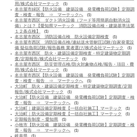
用/株式会社マーテック
(1)
名古屋市緑区【防火設備 建築設備 発電機負荷試験】定期調
査・検査・報告 ⇒ マーテックへ
(1)
名古屋市西区 ダクト消火設備（フード等用簡易自動消火設
備）とは？【愛知県マーテック 消防設備点検・建築基準法第
１２条点検】
(1)
名古屋市西区 消防設備点検 防火設備定期検査
(1)
名古屋市西区 消防設備点検/連結送水管耐圧試験/自家発電設
備 疑似負荷試験/報告義務 業者選び/株式会社マーテック
(1)
名古屋市西区 防火・建築設備定期検査・特定建築物定期調
査/定期報告/株式会社マーテック
(1)
名古屋市西区 防災管理点検/防火対象物点検/報告・項目・費
用/株式会社マーテック
(1)
名古屋市西区【防火設備 建築設備 発電機負荷試験】定期調
査・検査・報告 ⇒ マーテックへ
(1)
大治町 防火・建築設備定期検査・特定建築物定期調査/定期
報告/株式会社マーテック
(1)
大治町【防火設備 建築設備 発電機負荷試験】定期調査・検
査・報告 ⇒ マーテックへ
(1)
大治町｜建築設備定期検査【一括自社施工】マーテック
(1)
大治町｜防火設備定期検査【一括自社施工】マーテック
(1)
定期報告制度 – 愛知県
(1)
小牧市【防火設備 建築設備 発電機負荷試験】定期調査・検
査・報告 ⇒ マーテックへ
(1)
岐阜県
(1)