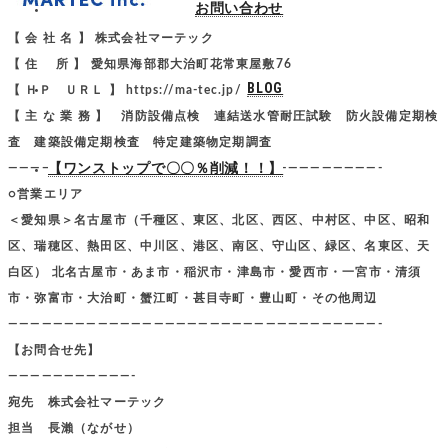
お問い合わせ
【 会 社 名 】 株式会社マーテック
【 住 所 】 愛知県海部郡大治町花常東屋敷76
BLOG
【 ＨＰ ＵＲＬ 】 https://ma-tec.jp/
【 主 な 業 務 】 消防設備点検 連結送水管耐圧試験 防火設備定期検
査 建築設備定期検査 特定建築物定期調査
【ワンストップで〇〇％削減！！】
—————————————————————————————————-
○営業エリア
＜愛知県＞名古屋市（千種区、東区、北区、西区、中村区、中区、昭和
区、瑞穂区、熱田区、中川区、港区、南区、守山区、緑区、名東区、天
白区） 北名古屋市・あま市・稲沢市・津島市・愛西市・一宮市・清須
市・弥富市・大治町・蟹江町・甚目寺町・豊山町・その他周辺
—————————————————————————————————-
【お問合せ先】
———————————-
宛先 株式会社マーテック
担当 長瀨（ながせ）