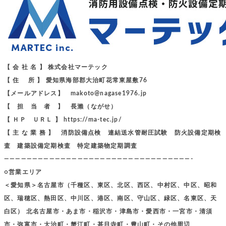
【 会 社 名 】 株式会社マーテック
【 住 所 】 愛知県海部郡大治町花常東屋敷76
【メールアドレス】 makoto@nagase1976.jp
【 担 当 者 】 長瀨（ながせ）
【 ＨＰ ＵＲＬ 】 https://ma-tec.jp/
【 主 な 業 務 】 消防設備点検 連結送水管耐圧試験 防火設備定期検
査 建築設備定期検査 特定建築物定期調査
—————————————————————————————————-
○営業エリア
＜愛知県＞名古屋市（千種区、東区、北区、西区、中村区、中区、昭和
区、瑞穂区、熱田区、中川区、港区、南区、守山区、緑区、名東区、天
白区） 北名古屋市・あま市・稲沢市・津島市・愛西市・一宮市・清須
市・弥富市・大治町・蟹江町・甚目寺町・豊山町・その他周辺