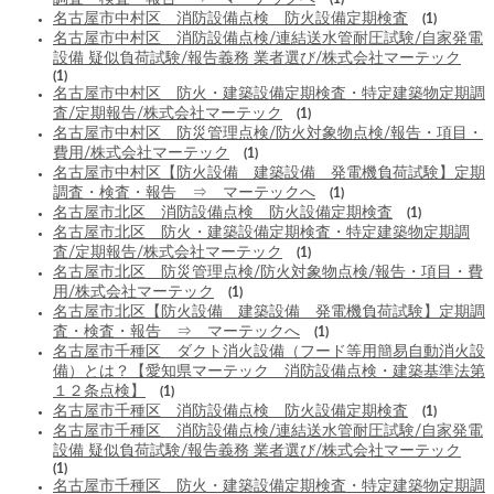
名古屋市中村区 消防設備点検 防火設備定期検査
(1)
名古屋市中村区 消防設備点検/連結送水管耐圧試験/自家発電
設備 疑似負荷試験/報告義務 業者選び/株式会社マーテック
(1)
名古屋市中村区 防火・建築設備定期検査・特定建築物定期調
査/定期報告/株式会社マーテック
(1)
名古屋市中村区 防災管理点検/防火対象物点検/報告・項目・
費用/株式会社マーテック
(1)
名古屋市中村区【防火設備 建築設備 発電機負荷試験】定期
調査・検査・報告 ⇒ マーテックへ
(1)
名古屋市北区 消防設備点検 防火設備定期検査
(1)
名古屋市北区 防火・建築設備定期検査・特定建築物定期調
査/定期報告/株式会社マーテック
(1)
名古屋市北区 防災管理点検/防火対象物点検/報告・項目・費
用/株式会社マーテック
(1)
名古屋市北区【防火設備 建築設備 発電機負荷試験】定期調
査・検査・報告 ⇒ マーテックへ
(1)
名古屋市千種区 ダクト消火設備（フード等用簡易自動消火設
備）とは？【愛知県マーテック 消防設備点検・建築基準法第
１２条点検】
(1)
名古屋市千種区 消防設備点検 防火設備定期検査
(1)
名古屋市千種区 消防設備点検/連結送水管耐圧試験/自家発電
設備 疑似負荷試験/報告義務 業者選び/株式会社マーテック
(1)
名古屋市千種区 防火・建築設備定期検査・特定建築物定期調