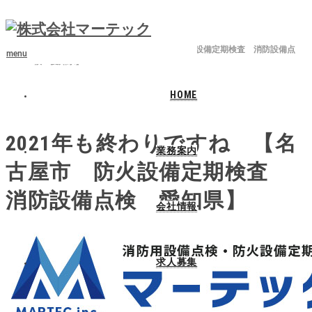
ホーム
ブログ
消防設備点検
2021年も終わりですね 【名古屋市 防火設備定期検査 消防設備点
menu
検 愛知県】
HOME
2021.12.17
2021年も終わりですね 【名
業務案内
古屋市 防火設備定期検査
消防設備点検 愛知県】
会社情報
求人募集