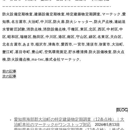
—————————————————————————————————-
防火設備定期検査,建築設備定期検査,特定建築物定期調査,マーテック,愛
知県,名古屋市,大治町,中川区,防火扉,防火シャッター,防火戸点検,連結送
水管耐圧試験,消防点検,消防設備点検,千種区,東区,北区,西区,中村区,中
区,昭和区,瑞穂区,熱田区,中川区,港区,南区,守山区,緑区,名東区,天白区,
北名古屋市,あま市,稲沢市,津島市,愛西市,一宮市,清須市,弥富市,大治町,
蟹江町,甚目寺町,豊山町,空気環境測定,貯水槽清掃,防火設備検査,防火点
検,防火設備点検,ma-tec,株式会社マーテック,
前の記事
次の記事
BLOG
愛知県海部郡大治町の特定建築物定期調査（12条点検）｜大
治町本社のマーテックがワンストップ対応
2026年5月13日
愛知県春日井市の特定建築物定期調査（12条点検）｜株式会