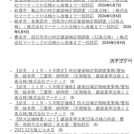
社マーテックが点検から改修まで一括対応
2026年5月7日
鈴鹿市・亀山市の特定建築物定期調査（12条点検）｜株式会
社マーテックが点検から改修まで一括対応
2026年5月4日
岐阜市・各務原市・羽島市の特定建築物定期調査（12条点
検）｜株式会社マーテックが点検から改修まで一括対応
2026
年5月4日
桑名市・四日市市の特定建築物定期調査（12条点検）｜株式
会社マーテックが点検から改修まで一括対応
2026年5月4日
カテゴリー
【必見：１１月～５月限定】特定建築物定期調査業務/愛知
県・岐阜県・三重県・静岡県・/定期報告・建築基準法第１２
条点検/株式会社マーテック
(1)
【必見：１１月～５月限定価格】建築設備定期検査業務/愛知
県・岐阜県・三重県・静岡県・/定期報告・建築基準法第１２
条点検/株式会社マーテック
(1)
【必見：１１月～５月限定価格】防火設備定期検査業務/愛知
県・岐阜県・三重県・静岡県・/定期報告・建築基準法第１２
条点検/株式会社マーテック
(1)
【防火設備検査とは？】建築基準法第12条点検の内容・費
用・依頼方法を解説｜名古屋・愛知対応
(1)
2021.12大阪ビル火災
(3)