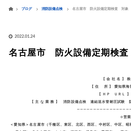
menu
ホーム
ブログ
消防設備点検
名古屋市 防火設備定期検査 対象
HOME
業務案内
2022.01.24
名古屋市 防火設備定期検査
【 会 社 名 】
【 住 所 】 愛知県
【 ＨＰ ＵＲＬ 】 htt
【 主 な 業 務 】 消防設備点検 連結送水管耐圧試
————————————————
○営
＜愛知県＞名古屋市（千種区、東区、北区、西区、中村区、中区、昭