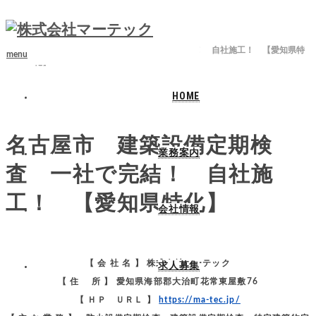
ホーム
ブログ
名古屋市 建築設備定期検査業務
名古屋市 建築設備定期検査 一社で完結！ 自社施工！ 【愛知県特
menu
化】
HOME
2023.08.21
名古屋市 建築設備定期検
業務案内
査 一社で完結！ 自社施
工！ 【愛知県特化】
会社情報
【 会 社 名 】 株式会社マーテック
求人募集
【 住 所 】 愛知県海部郡大治町花常東屋敷76
【 ＨＰ ＵＲＬ 】
https://ma-tec.jp/