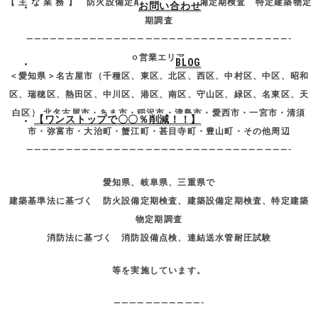
【 主 な 業 務 】 防火設備定期検査 建築設備定期検査 特定建築物定
お問い合わせ
期調査
—————————————————————————————————-
○営業エリア
BLOG
＜愛知県＞名古屋市（千種区、東区、北区、西区、中村区、中区、昭和
区、瑞穂区、熱田区、中川区、港区、南区、守山区、緑区、名東区、天
白区） 北名古屋市・あま市・稲沢市・津島市・愛西市・一宮市・清須
【ワンストップで〇〇％削減！！】
市・弥富市・大治町・蟹江町・甚目寺町・豊山町・その他周辺
—————————————————————————————————-
愛知県、岐阜県、三重県で
建築基準法に基づく 防火設備定期検査、建築設備定期検査、特定建築
物定期調査
消防法に基づく 消防設備点検、連結送水管耐圧試験
等を実施しています。
———————————-