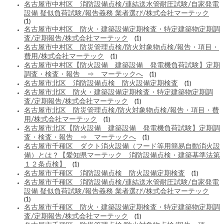
名古屋市中村区 消防設備点検/連結送水管耐圧試験/自家発電
設備 疑似負荷試験/報告義務 業者選び/株式会社マーテック
(1)
名古屋市中村区 防火・建築設備定期検査・特定建築物定期調
査/定期報告/株式会社マーテック
(1)
名古屋市中村区 防災管理点検/防火対象物点検/報告・項目・
費用/株式会社マーテック
(1)
名古屋市中村区【防火設備 建築設備 発電機負荷試験】定期
調査・検査・報告 ⇒ マーテックへ
(1)
名古屋市北区 消防設備点検 防火設備定期検査
(1)
名古屋市北区 防火・建築設備定期検査・特定建築物定期調
査/定期報告/株式会社マーテック
(1)
名古屋市北区 防災管理点検/防火対象物点検/報告・項目・費
用/株式会社マーテック
(1)
名古屋市北区【防火設備 建築設備 発電機負荷試験】定期調
査・検査・報告 ⇒ マーテックへ
(1)
名古屋市千種区 ダクト消火設備（フード等用簡易自動消火設
備）とは？【愛知県マーテック 消防設備点検・建築基準法第
１２条点検】
(1)
名古屋市千種区 消防設備点検 防火設備定期検査
(1)
名古屋市千種区 消防設備点検/連結送水管耐圧試験/自家発電
設備 疑似負荷試験/報告義務 業者選び/株式会社マーテック
(1)
名古屋市千種区 防火・建築設備定期検査・特定建築物定期調
査/定期報告/株式会社マーテック
(1)