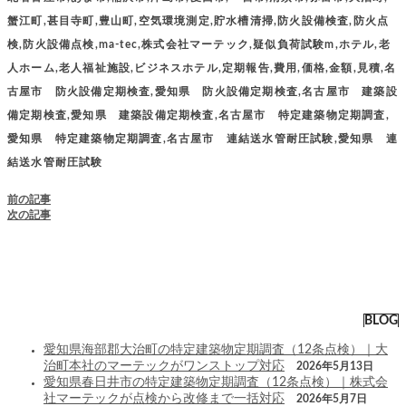
蟹江町,甚目寺町,豊山町,空気環境測定,貯水槽清掃,防火設備検査,防火点
検,防火設備点検,ma-tec,株式会社マーテック,疑似負荷試験m,ホテル,老
人ホーム,老人福祉施設,ビジネスホテル,定期報告,費用,価格,金額,見積,名
古屋市 防火設備定期検査,愛知県 防火設備定期検査,名古屋市 建築設
備定期検査,愛知県 建築設備定期検査,名古屋市 特定建築物定期調査,
愛知県 特定建築物定期調査,名古屋市 連結送水管耐圧試験,愛知県 連
結送水管耐圧試験
前の記事
次の記事
BLOG
愛知県海部郡大治町の特定建築物定期調査（12条点検）｜大
治町本社のマーテックがワンストップ対応
2026年5月13日
愛知県春日井市の特定建築物定期調査（12条点検）｜株式会
社マーテックが点検から改修まで一括対応
2026年5月7日