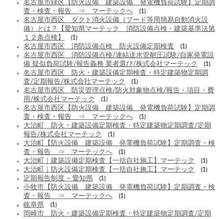
名古屋市緑区【防火設備 建築設備 発電機負荷試験】定期調
査・検査・報告 ⇒ マーテックへ
(1)
名古屋市西区 ダクト消火設備（フード等用簡易自動消火設
備）とは？【愛知県マーテック 消防設備点検・建築基準法第
１２条点検】
(1)
名古屋市西区 消防設備点検 防火設備定期検査
(1)
名古屋市西区 消防設備点検/連結送水管耐圧試験/自家発電設
備 疑似負荷試験/報告義務 業者選び/株式会社マーテック
(1)
名古屋市西区 防火・建築設備定期検査・特定建築物定期調
査/定期報告/株式会社マーテック
(1)
名古屋市西区 防災管理点検/防火対象物点検/報告・項目・費
用/株式会社マーテック
(1)
名古屋市西区【防火設備 建築設備 発電機負荷試験】定期調
査・検査・報告 ⇒ マーテックへ
(1)
大治町 防火・建築設備定期検査・特定建築物定期調査/定期
報告/株式会社マーテック
(1)
大治町【防火設備 建築設備 発電機負荷試験】定期調査・検
査・報告 ⇒ マーテックへ
(1)
大治町｜建築設備定期検査【一括自社施工】マーテック
(1)
大治町｜防火設備定期検査【一括自社施工】マーテック
(1)
定期報告制度 – 愛知県
(1)
小牧市【防火設備 建築設備 発電機負荷試験】定期調査・検
査・報告 ⇒ マーテックへ
(1)
岐阜県
(1)
岡崎市 防火・建築設備定期検査・特定建築物定期調査/定期