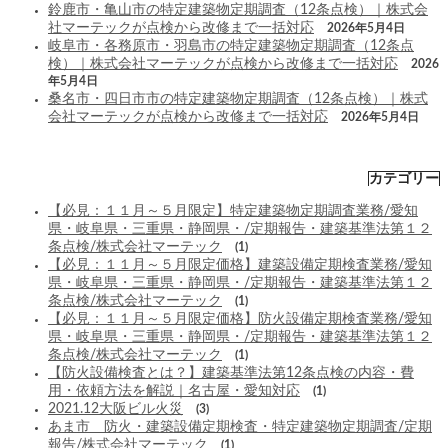
鈴鹿市・亀山市の特定建築物定期調査（12条点検）｜株式会
社マーテックが点検から改修まで一括対応
2026年5月4日
岐阜市・各務原市・羽島市の特定建築物定期調査（12条点
検）｜株式会社マーテックが点検から改修まで一括対応
2026
年5月4日
桑名市・四日市市の特定建築物定期調査（12条点検）｜株式
会社マーテックが点検から改修まで一括対応
2026年5月4日
カテゴリー
【必見：１１月～５月限定】特定建築物定期調査業務/愛知
県・岐阜県・三重県・静岡県・/定期報告・建築基準法第１２
条点検/株式会社マーテック
(1)
【必見：１１月～５月限定価格】建築設備定期検査業務/愛知
県・岐阜県・三重県・静岡県・/定期報告・建築基準法第１２
条点検/株式会社マーテック
(1)
【必見：１１月～５月限定価格】防火設備定期検査業務/愛知
県・岐阜県・三重県・静岡県・/定期報告・建築基準法第１２
条点検/株式会社マーテック
(1)
【防火設備検査とは？】建築基準法第12条点検の内容・費
用・依頼方法を解説｜名古屋・愛知対応
(1)
2021.12大阪ビル火災
(3)
あま市 防火・建築設備定期検査・特定建築物定期調査/定期
報告/株式会社マーテック
(1)