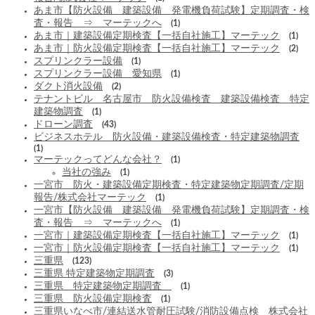
あま市【防火設備 建築設備 発電機負荷試験】定期調査・検
査・報告 ⇒ マーテックへ
(1)
あま市｜建築設備定期検査【一括自社施工】マーテック
(1)
あま市｜防火設備定期検査【一括自社施工】マーテック
(2)
スプリンクラー設備
(1)
スプリンクラー設備 愛知県
(1)
ダクト消火設備
(2)
テナントビル 名古屋市 防火設備検査 建築設備検査 特定
建築物調査
(1)
ドローン調査
(43)
ビジネスホテル 防火設備・建築設備検査・特定建築物調査
(1)
マーテックってどんな会社？
(1)
当社の強み
(1)
一宮市 防火・建築設備定期検査・特定建築物定期調査/定期
報告/株式会社マーテック
(1)
一宮市【防火設備 建築設備 発電機負荷試験】定期調査・検
査・報告 ⇒ マーテックへ
(1)
一宮市｜建築設備定期検査【一括自社施工】マーテック
(1)
一宮市｜防火設備定期検査【一括自社施工】マーテック
(1)
三重県
(123)
三重県 特定建築物定期調査
(3)
三重県 特定建築物定期調査
(1)
三重県 防火設備定期検査
(1)
三重県いなべ市/連結送水管耐圧試験/消防設備点検 株式会社