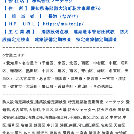
【 会 社 名 】 株式会社マーテック
【 住 所 】 愛知県海部郡大治町花常東屋敷76
【 担 当 者 】 長瀨（ながせ）
【 ＨＰ ＵＲＬ 】
https://ma-tec.jp/
【 主 な 業 務 】 消防設備点検 連結送水管耐圧試験 防火
設備定期検査 建築設備定期検査 特定建築物定期調査
—————————————————————————————————-
○営業エリア
＜愛知県＞名古屋市（千種区、東区、北区、西区、中村区、中区、昭和
区、瑞穂区、熱田区、中川区、港区、南区、守山区、緑区、名東区、天
白区） 北名古屋市・あま市・稲沢市・津島市・愛西市・一宮市・清須
市・弥富市・大治町・蟹江町・甚目寺町・豊山町・その他周辺
—————————————————————————————————-
防火設備定期検査,建築設備定期検査,特定建築物定期調査,マーテック,愛
知県,名古屋市,大治町,中川区,防火扉,防火シャッター,防火戸点検,連結送
水管耐圧試験,消防点検,消防設備点検,千種区,東区,北区,西区,中村区,中
区,昭和区,瑞穂区,熱田区,中川区,港区,南区,守山区,緑区,名東区,天白区,
北名古屋市,あま市,稲沢市,津島市,愛西市,一宮市,清須市,弥富市,大治町,