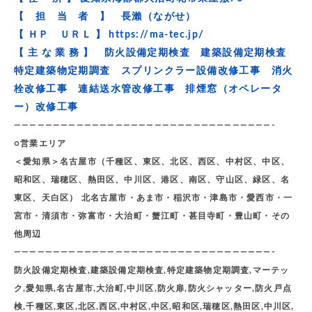
【 担 当 者 】 長瀨（ながせ）
【 ＨＰ ＵＲＬ 】
https://ma-tec.jp/
【 主 な 業 務 】 防火設備定期検査 建築設備定期検査
特定建築物定期調査 スプリンクラー設備改修工事 消火
栓改修工事 連結送水管改修工事 排煙窓（オペレータ
ー）改修工事
—————————————————————————————————-
○営業エリア
＜愛知県＞名古屋市（千種区、東区、北区、西区、中村区、中区、
昭和区、瑞穂区、熱田区、中川区、港区、南区、守山区、緑区、名
東区、天白区） 北名古屋市・あま市・稲沢市・津島市・愛西市・一
宮市・清須市・弥富市・大治町・蟹江町・甚目寺町・豊山町・その
他周辺
—————————————————————————————————-
防火設備定期検査,建築設備定期検査,特定建築物定期調査,マーテッ
ク,愛知県,名古屋市,大治町,中川区,防火扉,防火シャッター,防火戸点
検,千種区,東区,北区,西区,中村区,中区,昭和区,瑞穂区,熱田区,中川区,