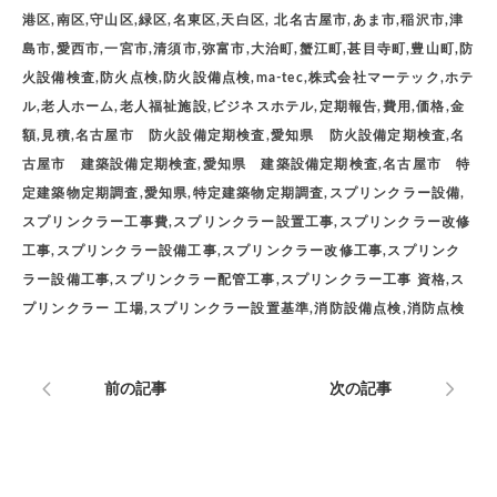
港区,南区,守山区,緑区,名東区,天白区, 北名古屋市,あま市,稲沢市,津
島市,愛西市,一宮市,清須市,弥富市,大治町,蟹江町,甚目寺町,豊山町,防
火設備検査,防火点検,防火設備点検,ma-tec,株式会社マーテック,ホテ
ル,老人ホーム,老人福祉施設,ビジネスホテル,定期報告,費用,価格,金
額,見積,名古屋市 防火設備定期検査,愛知県 防火設備定期検査,名
古屋市 建築設備定期検査,愛知県 建築設備定期検査,名古屋市 特
定建築物定期調査,愛知県,特定建築物定期調査,スプリンクラー設備,
スプリンクラー工事費,スプリンクラー設置工事,スプリンクラー改修
工事,スプリンクラー設備工事,スプリンクラー改修工事,スプリンク
ラー設備工事,スプリンクラー配管工事,スプリンクラー工事 資格,ス
プリンクラー 工場,スプリンクラー設置基準,消防設備点検,消防点検
前の記事
次の記事