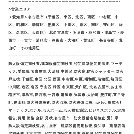
—————————————————————————————————-
○営業エリア
＜愛知県＞名古屋市（千種区、東区、北区、西区、中村区、中
区、昭和区、瑞穂区、熱田区、中川区、港区、南区、守山区、緑
区、名東区、天白区） 北名古屋市・あま市・稲沢市・津島市・愛
西市・一宮市・清須市・弥富市・大治町・蟹江町・甚目寺町・豊
山町・その他周辺
—————————————————————————————————-
防火設備定期検査,建築設備定期検査,特定建築物定期調査,マーテ
ック,愛知県,名古屋市,大治町,中川区,防火扉,防火シャッター,防火
戸点検,千種区,東区,北区,西区,中村区,中区,昭和区,瑞穂区,熱田区,
中川区,港区,南区,守山区,緑区,名東区,天白区, 北名古屋市,あま市,
稲沢市,津島市,愛西市,一宮市,清須市,弥富市,大治町,蟹江町,甚目寺
町,豊山町,防火設備検査,防火点検,防火設備点検,ma-tec,株式会社
マーテック,ホテル,老人ホーム,老人福祉施設,ビジネスホテル,定期
報告,費用,価格,金額,見積,名古屋市 防火設備定期検査,愛知県
防火設備定期検査,名古屋市 建築設備定期検査,愛知県 建築設備
定期検査,名古屋市 特定建築物定期調査,愛知県,特定建築物定期