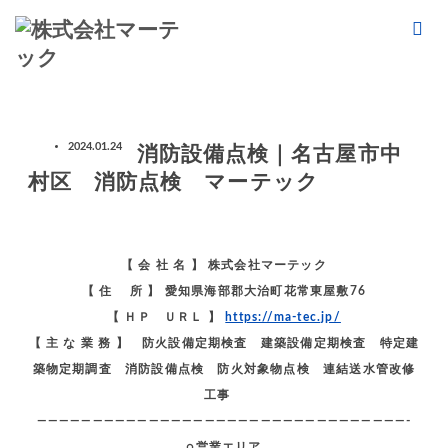
ホーム
ブログ
消防設備点検｜名古屋市中村区 消防点検 マーテック
2024.01.24
消防設備点検｜名古屋市中
消防設備点検｜名古屋市中村区 消防点検 マーテック
村区 消防点検 マーテック
【 会 社 名 】 株式会社マーテック
【 住 所 】 愛知県海部郡大治町花常東屋敷76
【 ＨＰ ＵＲＬ 】
https://ma-tec.jp/
【 主 な 業 務 】 防火設備定期検査 建築設備定期検査 特定建
築物定期調査 消防設備点検 防火対象物点検 連結送水管改修
工事
—————————————————————————————————-
○営業エリア