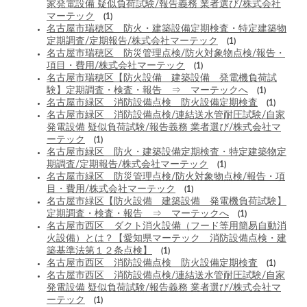
家発電設備 疑似負荷試験/報告義務 業者選び/株式会社
マーテック
(1)
名古屋市瑞穂区 防火・建築設備定期検査・特定建築物
定期調査/定期報告/株式会社マーテック
(1)
名古屋市瑞穂区 防災管理点検/防火対象物点検/報告・
項目・費用/株式会社マーテック
(1)
名古屋市瑞穂区【防火設備 建築設備 発電機負荷試
験】定期調査・検査・報告 ⇒ マーテックへ
(1)
名古屋市緑区 消防設備点検 防火設備定期検査
(1)
名古屋市緑区 消防設備点検/連結送水管耐圧試験/自家
発電設備 疑似負荷試験/報告義務 業者選び/株式会社マ
ーテック
(1)
名古屋市緑区 防火・建築設備定期検査・特定建築物定
期調査/定期報告/株式会社マーテック
(1)
名古屋市緑区 防災管理点検/防火対象物点検/報告・項
目・費用/株式会社マーテック
(1)
名古屋市緑区【防火設備 建築設備 発電機負荷試験】
定期調査・検査・報告 ⇒ マーテックへ
(1)
名古屋市西区 ダクト消火設備（フード等用簡易自動消
火設備）とは？【愛知県マーテック 消防設備点検・建
築基準法第１２条点検】
(1)
名古屋市西区 消防設備点検 防火設備定期検査
(1)
名古屋市西区 消防設備点検/連結送水管耐圧試験/自家
発電設備 疑似負荷試験/報告義務 業者選び/株式会社マ
ーテック
(1)