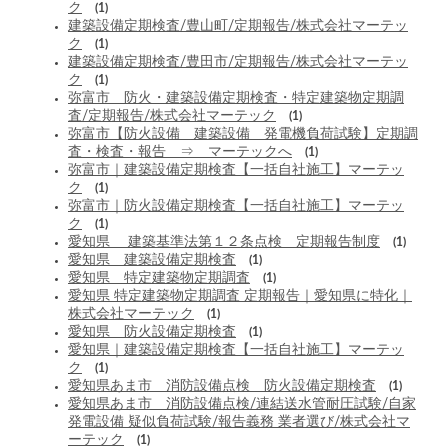
ク
(1)
建築設備定期検査/豊山町/定期報告/株式会社マーテッ
ク
(1)
建築設備定期検査/豊田市/定期報告/株式会社マーテッ
ク
(1)
弥富市 防火・建築設備定期検査・特定建築物定期調
査/定期報告/株式会社マーテック
(1)
弥富市【防火設備 建築設備 発電機負荷試験】定期調
査・検査・報告 ⇒ マーテックへ
(1)
弥富市｜建築設備定期検査【一括自社施工】マーテッ
ク
(1)
弥富市｜防火設備定期検査【一括自社施工】マーテッ
ク
(1)
愛知県 建築基準法第１２条点検 定期報告制度
(1)
愛知県 建築設備定期検査
(1)
愛知県 特定建築物定期調査
(1)
愛知県 特定建築物定期調査 定期報告｜愛知県に特化｜
株式会社マーテック
(1)
愛知県 防火設備定期検査
(1)
愛知県｜建築設備定期検査【一括自社施工】マーテッ
ク
(1)
愛知県あま市 消防設備点検 防火設備定期検査
(1)
愛知県あま市 消防設備点検/連結送水管耐圧試験/自家
発電設備 疑似負荷試験/報告義務 業者選び/株式会社マ
ーテック
(1)