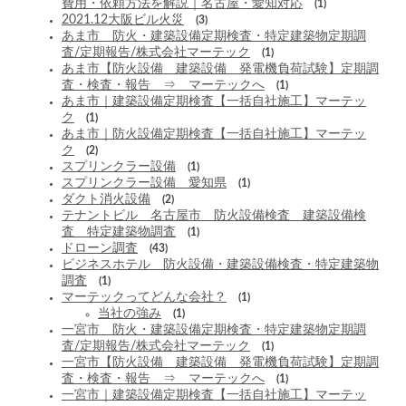
費用・依頼方法を解説｜名古屋・愛知対応
(1)
2021.12大阪ビル火災
(3)
あま市 防火・建築設備定期検査・特定建築物定期調
査/定期報告/株式会社マーテック
(1)
あま市【防火設備 建築設備 発電機負荷試験】定期調
査・検査・報告 ⇒ マーテックへ
(1)
あま市｜建築設備定期検査【一括自社施工】マーテッ
ク
(1)
あま市｜防火設備定期検査【一括自社施工】マーテッ
ク
(2)
スプリンクラー設備
(1)
スプリンクラー設備 愛知県
(1)
ダクト消火設備
(2)
テナントビル 名古屋市 防火設備検査 建築設備検
査 特定建築物調査
(1)
ドローン調査
(43)
ビジネスホテル 防火設備・建築設備検査・特定建築物
調査
(1)
マーテックってどんな会社？
(1)
当社の強み
(1)
一宮市 防火・建築設備定期検査・特定建築物定期調
査/定期報告/株式会社マーテック
(1)
一宮市【防火設備 建築設備 発電機負荷試験】定期調
査・検査・報告 ⇒ マーテックへ
(1)
一宮市｜建築設備定期検査【一括自社施工】マーテッ