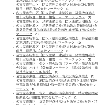
定期調査/定期報告/株式会社マーテック
(1)
名古屋市守山区 防災管理点検/防火対象物点検/報告・
項目・費用/株式会社マーテック
(1)
名古屋市守山区【防火設備 建築設備 発電機負荷試
験】定期調査・検査・報告 ⇒ マーテックへ
(1)
名古屋市昭和区 消防設備点検 防火設備定期検査
(1)
名古屋市昭和区 消防設備点検/連結送水管耐圧試験/自
家発電設備 疑似負荷試験/報告義務 業者選び/株式会社
マーテック
(1)
名古屋市昭和区 防火・建築設備定期検査・特定建築物
定期調査/定期報告/株式会社マーテック
(1)
名古屋市昭和区 防災管理点検/防火対象物点検/報告・
項目・費用/株式会社マーテック
(1)
名古屋市昭和区【防火設備 建築設備 発電機負荷試
験】定期調査・検査・報告 ⇒ マーテックへ
(1)
名古屋市東区 ダクト消火設備（フード等用簡易自動消
火設備）とは？【愛知県マーテック 消防設備点検・建
築基準法第１２条点検】
(1)
名古屋市東区 消防設備点検 防火設備定期検査
(1)
名古屋市東区 消防設備点検/連結送水管耐圧試験/自家
発電設備 疑似負荷試験/報告義務 業者選び/株式会社マ
ーテック
(1)
名古屋市東区 防火・建築設備定期検査・特定建築物定
期調査/定期報告/株式会社マーテック
(1)
名古屋市東区 防災管理点検/防火対象物点検/報告・項