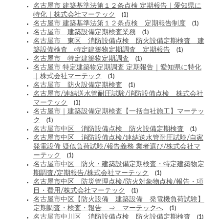
名古屋市 建築基準法第１２条点検 定期報告｜愛知県に
特化｜株式会社マーテック
(1)
名古屋市 建築基準法第１２条点検 定期報告制度
(1)
名古屋市 建築設備定期検査業務
(1)
名古屋市 東区 消防設備点検 防火設備定期検査 建
築設備検査 特定建築物定期調査 定期報告
(1)
名古屋市 特定建築物定期調査
(1)
名古屋市 特定建築物定期調査 定期報告｜愛知県に特化
｜株式会社マーテック
(1)
名古屋市 防火設備定期検査
(1)
名古屋市/連結送水管耐圧試験/消防設備点検 株式会社
マーテック
(1)
名古屋市｜建築設備定期検査【一括自社施工】マーテッ
ク
(1)
名古屋市中区 消防設備点検 防火設備定期検査
(1)
名古屋市中区 消防設備点検/連結送水管耐圧試験/自家
発電設備 疑似負荷試験/報告義務 業者選び/株式会社マ
ーテック
(1)
名古屋市中区 防火・建築設備定期検査・特定建築物定
期調査/定期報告/株式会社マーテック
(1)
名古屋市中区 防災管理点検/防火対象物点検/報告・項
目・費用/株式会社マーテック
(1)
名古屋市中区【防火設備 建築設備 発電機負荷試験】
定期調査・検査・報告 ⇒ マーテックへ
(1)
名古屋市中川区 消防設備点検 防火設備定期検査
(1)