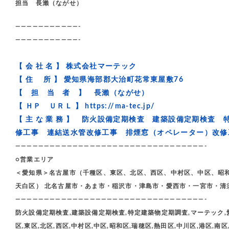
担当 長瀨（ながせ）
———————————-
———————————-
【 会 社 名 】 株式会社マーテック
【 住 所 】 愛知県海部郡大治町花常東屋敷76
【 担 当 者 】 長瀨（ながせ）
【 ＨＰ ＵＲＬ 】
https://ma-tec.jp/
【 主 な 業 務 】 防火設備定期検査 建築設備定期検
修工事 連結送水管改修工事 排煙窓（オペレーター）改
—————————————————————————————————-
○営業エリア
＜愛知県＞名古屋市（千種区、東区、北区、西区、中村区、中区、昭
天白区） 北名古屋市・あま市・稲沢市・津島市・愛西市・一宮市・清
—————————————————————————————————-
防火設備定期検査,建築設備定期検査,特定建築物定期調査,マーテック,愛
区,東区,北区,西区,中村区,中区,昭和区,瑞穂区,熱田区,中川区,港区,南区