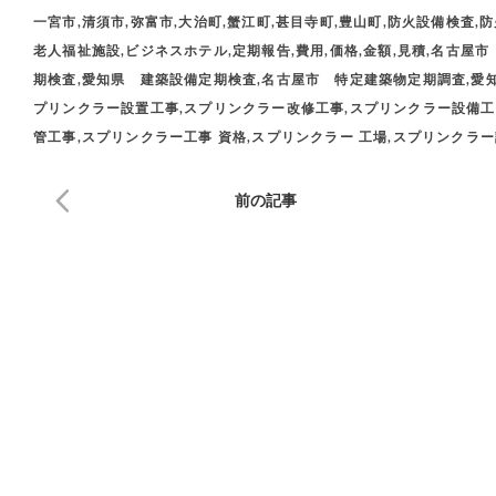
一宮市,清須市,弥富市,大治町,蟹江町,甚目寺町,豊山町,防火設備検査,防
老人福祉施設,ビジネスホテル,定期報告,費用,価格,金額,見積,名古
期検査,愛知県 建築設備定期検査,名古屋市 特定建築物定期調査,愛知
プリンクラー設置工事,スプリンクラー改修工事,スプリンクラー設備工
管工事,スプリンクラー工事 資格,スプリンクラー 工場,スプリンクラ
前の記事