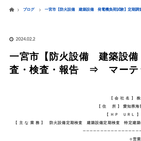
menu
ホーム
ブログ
一宮市【防火設備 建築設備 発電機負荷試験】定期調
HOME
業務案内
2024.02.2
一宮市【防火設備 建築設備
査・検査・報告 ⇒ マーテ
【 会 社 名 】
【 住 所 】 愛知県
【 ＨＰ ＵＲＬ 
【 主 な 業 務 】 防火設備定期検査 建築設備定期検査 特
————————————————
○営