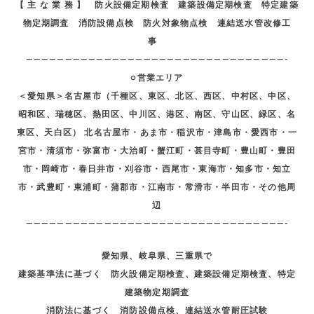
【 主 な 業 務 】 防火設備定期検査 建築設備定期検査 特定建築
物定期調査 消防設備点検 防火対象物点検 連結送水管改修工
事
—————————————————————————————————-
○営業エリア
＜愛知県＞名古屋市（千種区、東区、北区、西区、中村区、中区、
昭和区、瑞穂区、熱田区、中川区、港区、南区、守山区、緑区、名
東区、天白区） 北名古屋市・あま市・稲沢市・津島市・愛西市・一
宮市・清須市・弥富市・大治町・蟹江町・甚目寺町・豊山町・豊田
市・岡崎市・春日井市・刈谷市・西尾市・東海市・知多市・知立
市・武豊町・東浦町・蒲郡市・江南市・常滑市・半田市・その他周
辺
—————————————————————————————————-
愛知県、岐阜県、三重県で
建築基準法に基づく 防火設備定期検査、建築設備定期検査、特定
建築物定期調査
消防法に基づく 消防設備点検、連結送水管耐圧試験