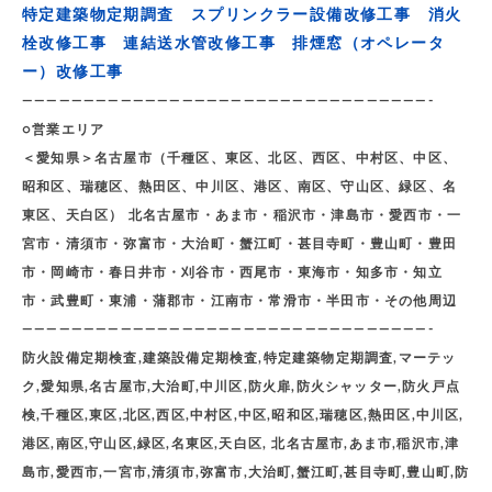
特定建築物定期調査 スプリンクラー設備改修工事 消火
栓改修工事 連結送水管改修工事 排煙窓（オペレータ
ー）改修工事
—————————————————————————————————-
○営業エリア
＜愛知県＞名古屋市（千種区、東区、北区、西区、中村区、中区、
昭和区、瑞穂区、熱田区、中川区、港区、南区、守山区、緑区、名
東区、天白区） 北名古屋市・あま市・稲沢市・津島市・愛西市・一
宮市・清須市・弥富市・大治町・蟹江町・甚目寺町・豊山町・豊田
市・岡崎市・春日井市・刈谷市・西尾市・東海市・知多市・知立
市・武豊町・東浦・蒲郡市・江南市・常滑市・半田市・その他周辺
—————————————————————————————————-
防火設備定期検査,建築設備定期検査,特定建築物定期調査,マーテッ
ク,愛知県,名古屋市,大治町,中川区,防火扉,防火シャッター,防火戸点
検,千種区,東区,北区,西区,中村区,中区,昭和区,瑞穂区,熱田区,中川区,
港区,南区,守山区,緑区,名東区,天白区, 北名古屋市,あま市,稲沢市,津
島市,愛西市,一宮市,清須市,弥富市,大治町,蟹江町,甚目寺町,豊山町,防