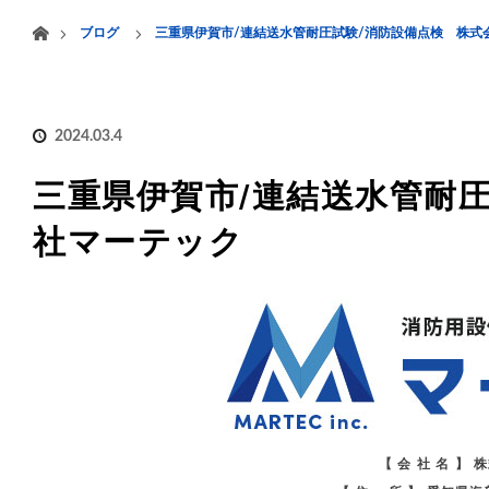
menu
ホーム
ブログ
三重県伊賀市/連結送水管耐圧試験/消防設備点検 株式
HOME
業務案内
2024.03.4
三重県伊賀市/連結送水管耐
社マーテック
【 会 社 名 】