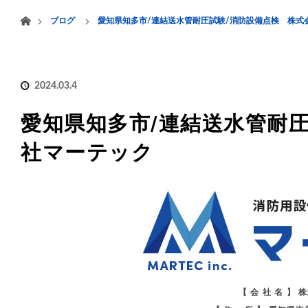
menu
ホーム
ブログ
愛知県知多市/連結送水管耐圧試験/消防設備点検 株式
HOME
業務案内
2024.03.4
愛知県知多市/連結送水管耐
社マーテック
【 会 社 名 】