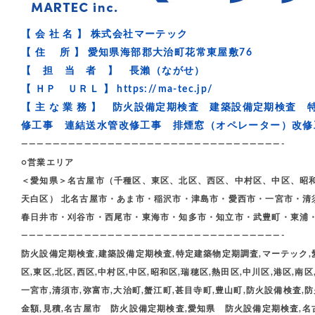
【 会 社 名 】 株式会社マーテック
【 住 所 】 愛知県海部郡大治町花常東屋敷76
【 担 当 者 】 長瀨（ながせ）
【 ＨＰ ＵＲＬ 】
https://ma-tec.jp/
【 主 な 業 務 】 防火設備定期検査 建築設備定期検
修工事 連結送水管改修工事 排煙窓（オペレーター）改
—————————————————————————————————-
○営業エリア
＜愛知県＞名古屋市（千種区、東区、北区、西区、中村区、中区、昭
天白区） 北名古屋市・あま市・稲沢市・津島市・愛西市・一宮市・清
春日井市・刈谷市・西尾市・東海市・知多市・知立市・武豊町・東浦
—————————————————————————————————-
防火設備定期検査,建築設備定期検査,特定建築物定期調査,マーテック,愛
区,東区,北区,西区,中村区,中区,昭和区,瑞穂区,熱田区,中川区,港区,南区
一宮市,清須市,弥富市,大治町,蟹江町,甚目寺町,豊山町,防火設備検査,防火
金額,見積,名古屋市 防火設備定期検査,愛知県 防火設備定期検査,