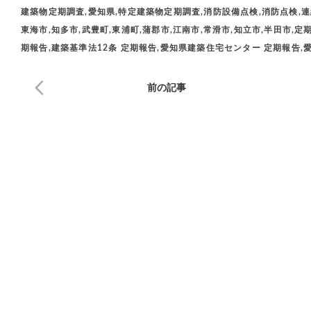
建築物定期調査,愛知県,特定建築物定期調査,消防設備点検,消防点検,連
東海市,知多市,武豊町,東浦町,蒲郡市,江南市,常滑市,知立市,半田市,
期報告,建築基準法12条 定期報告,愛知県建築住宅センター 定期報告,愛
前の記事