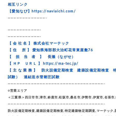
相互リンク
【愛知なび】
https://naviaichi.com/
—————————————-
———————————-
———————————-
【 会 社 名 】 株式会社マーテック
【 住 所 】 愛知県海部郡大治町花常東屋敷76
【 担 当 者 】 長瀨（ながせ）
【 ＨＰ ＵＲＬ 】
https://ma-tec.jp/
【 主 な 業 務 】 防火設備定期検査 建築設備定期検
試験） 連結送水管耐圧試験
—————————————————————————————————-
○営業エリア
＜三重県＞四日市市,津市,鈴鹿市,松阪市,桑名市,伊勢市,伊賀市,名張市
—————————————————————————————————-
防火設備定期検査,建築設備定期検査,特定建築物定期調査,マーテック,防火