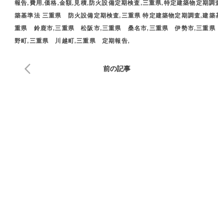
報告,費用,価格,金額,見積,防火設備定期検査,三重県,特定建築物定期調
築基準法 三重県 防火設備定期検査,三重県 特定建築物定期調査,建築基
重県 鈴鹿市,三重県 松阪市,三重県 桑名市,三重県 伊勢市,三重県
野町,三重県 川越町,三重県 定期報告,
前の記事