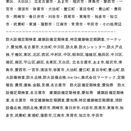
東区、天白区） 北名古屋市・あま市・稲沢市・津島市・愛西市・一
宮市・清須市・弥富市・大治町・蟹江町・甚目寺町・豊山町・豊田
市・岡崎市・春日井市・刈谷市・西尾市・東海市・知多市・知立
市・武豊町・東浦・蒲郡市・江南市・常滑市・半田市・その他周辺
—————————————————————————————————-
防火設備定期検査,建築設備定期検査,特定建築物定期調査,マーテッ
ク,愛知県,名古屋市,大治町,中川区,防火扉,防火シャッター,防火戸点
検,千種区,東区,北区,西区,中村区,中区,昭和区,瑞穂区,熱田区,中川区,
港区,南区,守山区,緑区,名東区,天白区, 北名古屋市,あま市,稲沢市,津
島市,愛西市,一宮市,清須市,弥富市,大治町,蟹江町,甚目寺町,豊山町,防
火設備検査,防火点検,防火設備点検,ma-tec,株式会社マーテック,定期
報告,費用,価格,金額,見積,名古屋市 防火設備定期検査,愛知県 防火
設備定期検査,名古屋市 建築設備定期検査,愛知県 建築設備定期検
査,名古屋市 特定建築物定期調査,愛知県,特定建築物定期調査,消防
設備点検,消防点検,豊田市,岡崎市,春日井市,刈谷市,西尾市,東海市,知
多市,武豊町,東浦町,蒲郡市,江南市,常滑市,知立市,半田市