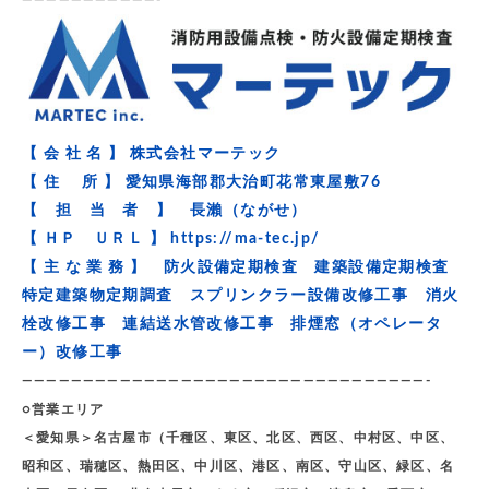
———————————-
【 会 社 名 】 株式会社マーテック
【 住 所 】 愛知県海部郡大治町花常東屋敷76
【 担 当 者 】 長瀨（ながせ）
【 ＨＰ ＵＲＬ 】
https://ma-tec.jp/
【 主 な 業 務 】 防火設備定期検査 建築設備定期検査
特定建築物定期調査 スプリンクラー設備改修工事 消火
栓改修工事 連結送水管改修工事 排煙窓（オペレータ
ー）改修工事
—————————————————————————————————-
○営業エリア
＜愛知県＞名古屋市（千種区、東区、北区、西区、中村区、中区、
昭和区、瑞穂区、熱田区、中川区、港区、南区、守山区、緑区、名