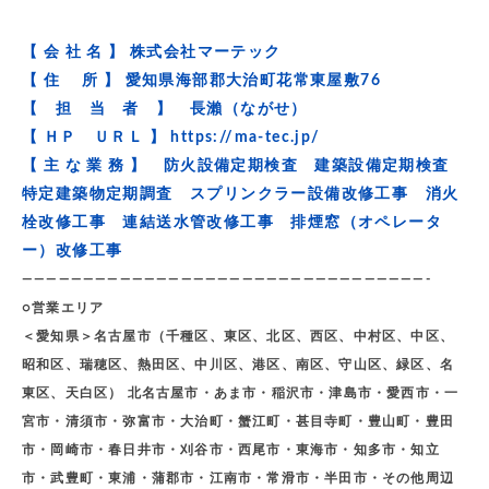
【 会 社 名 】 株式会社マーテック
【 住 所 】 愛知県海部郡大治町花常東屋敷76
【 担 当 者 】 長瀨（ながせ）
【 ＨＰ ＵＲＬ 】
https://ma-tec.jp/
【 主 な 業 務 】 防火設備定期検査 建築設備定期検査
特定建築物定期調査 スプリンクラー設備改修工事 消火
栓改修工事 連結送水管改修工事 排煙窓（オペレータ
ー）改修工事
—————————————————————————————————-
○営業エリア
＜愛知県＞名古屋市（千種区、東区、北区、西区、中村区、中区、
昭和区、瑞穂区、熱田区、中川区、港区、南区、守山区、緑区、名
東区、天白区） 北名古屋市・あま市・稲沢市・津島市・愛西市・一
宮市・清須市・弥富市・大治町・蟹江町・甚目寺町・豊山町・豊田
市・岡崎市・春日井市・刈谷市・西尾市・東海市・知多市・知立
市・武豊町・東浦・蒲郡市・江南市・常滑市・半田市・その他周辺