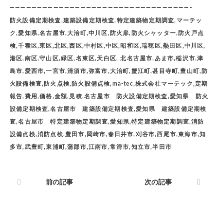
—————————————————————————————————-
防火設備定期検査,建築設備定期検査,特定建築物定期調査,マーテッ
ク,愛知県,名古屋市,大治町,中川区,防火扉,防火シャッター,防火戸点
検,千種区,東区,北区,西区,中村区,中区,昭和区,瑞穂区,熱田区,中川区,
港区,南区,守山区,緑区,名東区,天白区, 北名古屋市,あま市,稲沢市,津
島市,愛西市,一宮市,清須市,弥富市,大治町,蟹江町,甚目寺町,豊山町,防
火設備検査,防火点検,防火設備点検,ma-tec,株式会社マーテック,定期
報告,費用,価格,金額,見積,名古屋市 防火設備定期検査,愛知県 防火
設備定期検査,名古屋市 建築設備定期検査,愛知県 建築設備定期検
査,名古屋市 特定建築物定期調査,愛知県,特定建築物定期調査,消防
設備点検,消防点検,豊田市,岡崎市,春日井市,刈谷市,西尾市,東海市,知
多市,武豊町,東浦町,蒲郡市,江南市,常滑市,知立市,半田市
前の記事
次の記事