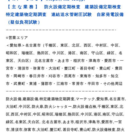
【 主 な 業 務 】 防火設備定期検査 建築設備定期検査
特定建築物定期調査 連結送水管耐圧試験 自家発電設備
（疑似負荷試験）
—————————————————————————————————-
○営業エリア
＜愛知県＞名古屋市（千種区、東区、北区、西区、中村区、中区、
昭和区、瑞穂区、熱田区、中川区、港区、南区、守山区、緑区、名
東区、天白区） 北名古屋市・あま市・稲沢市・津島市・愛西市・一
宮市・清須市・弥富市・大治町・蟹江町・甚目寺町・豊山町・豊田
市・岡崎市・春日井市・刈谷市・西尾市・東海市・知多市・知立
市・武豊町・東浦・蒲郡市・江南市・常滑市・半田市・その他周辺
—————————————————————————————————-
防火設備,建築設備,特定建築物定期調査,マーテック,愛知県,名古屋市,
大治町,中川区,防火扉,防火シャッター,防火設備点検,千種区,東区,北
区,西区,中村区,中区,昭和区,瑞穂区,熱田区,中川区,港区,南区,守山区,
緑区,名東区,天白区, 北名古屋市,あま市,稲沢市,津島市,愛西市,一宮
市,清須市,弥富市,大治町,蟹江町,甚目寺町,豊山町,防火設備検査,防火