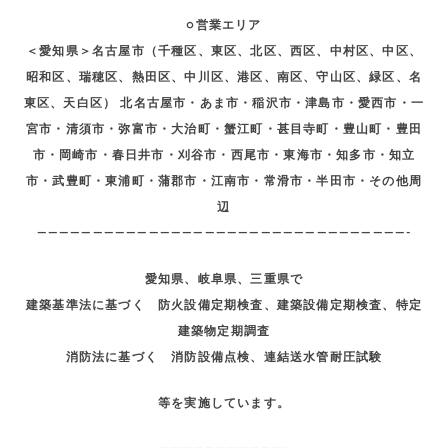
○営業エリア
＜愛知県＞名古屋市（千種区、東区、北区、西区、中村区、中区、
昭和区、瑞穂区、熱田区、中川区、港区、南区、守山区、緑区、名
東区、天白区） 北名古屋市・あま市・稲沢市・津島市・愛西市・一
宮市・清須市・弥富市・大治町・蟹江町・甚目寺町・豊山町・豊田
市・岡崎市・春日井市・刈谷市・西尾市・東海市・知多市・知立
市・武豊町・東浦町・蒲郡市・江南市・常滑市・半田市・その他周
辺
—————————————————————————————————-
愛知県、岐阜県、三重県で
建築基準法に基づく 防火設備定期検査、建築設備定期検査、特定
建築物定期調査
消防法に基づく 消防設備点検、連結送水管耐圧試験
等を実施しています。