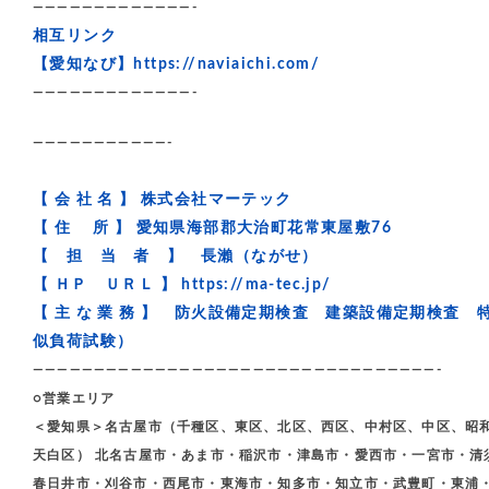
—————————————-
相互リンク
【愛知なび】
https://naviaichi.com/
—————————————-
———————————-
【 会 社 名 】 株式会社マーテック
【 住 所 】 愛知県海部郡大治町花常東屋敷76
【 担 当 者 】 長瀨（ながせ）
【 ＨＰ ＵＲＬ 】
https://ma-tec.jp/
【 主 な 業 務 】 防火設備定期検査 建築設備定期検
似負荷試験）
—————————————————————————————————-
○営業エリア
＜愛知県＞名古屋市（千種区、東区、北区、西区、中村区、中区、昭
天白区） 北名古屋市・あま市・稲沢市・津島市・愛西市・一宮市・清
春日井市・刈谷市・西尾市・東海市・知多市・知立市・武豊町・東浦