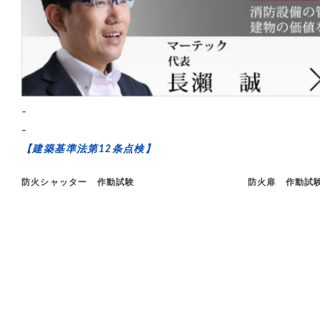
–
–
【建築基準法第12条点検】
防火シャッター 作動試験 防火扉 作動試