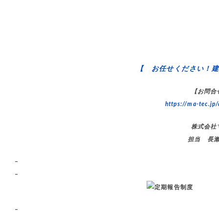
【 お任せください！建
【お問合
https://ma-tec.jp/
株式会社
担当 長
–
–
–