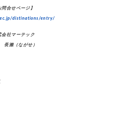
お問合せページ】
ec.jp/distinations/entry/
式会社マーテック
 長瀨（ながせ）