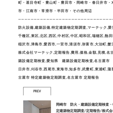
町・甚目寺町・豊山町・豊田市・岡崎市・春日井市・
市・江南市・常滑市・半田市・その他周辺
——————————————————————————————
防火設備,建築設備,特定建築物定期調査,マーテック,愛
千種区,東区,北区,西区,中村区,中区,昭和区,瑞穂区,熱田
稲沢市,津島市,愛西市,一宮市,清須市,弥富市,大治町,蟹江
株式会社マーテック,定期報告,費用,価格,金額,見積
築設備定期検査,愛知県 建築設備定期検査,名古屋市 
日井市,刈谷市,西尾市,東海市,知多市,武豊町,東浦町,蒲
古屋市 特定建築物定期調査,名古屋市 定期報告
PREV
岡崎市 防火・建築設備定期検査・
定建築物定期調査/定期報告/株式会