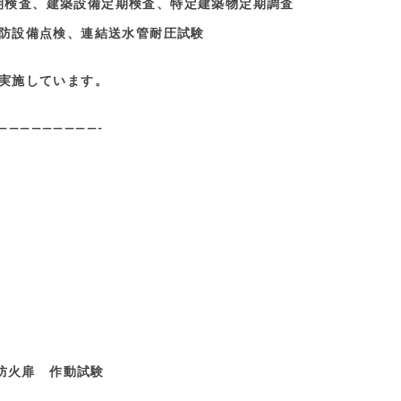
期検査、建築設備定期検査、特定建築物定期調査
防設備点検、連結送水管耐圧試験
実施しています。
—————————-
 作動試験