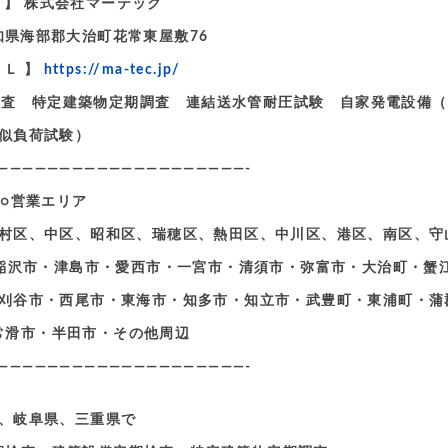
 名 】 株式会社マーテック
愛知県海部郡大治町花常東屋敷76
ＲＬ 】
https://ma-tec.jp/
定期検査 特定建築物定期調査 連結送水管耐圧試験 自家発電設備
似負荷試験）
————————————————————-
○営業エリア
村区、中区、昭和区、瑞穂区、熱田区、中川区、港区、南区、守
稲沢市・津島市・愛西市・一宮市・清須市・弥富市・大治町・蟹
刈谷市・西尾市・東海市・知多市・知立市・武豊町・東浦町・蒲
常滑市・半田市・その他周辺
————————————————————-
、岐阜県、三重県で