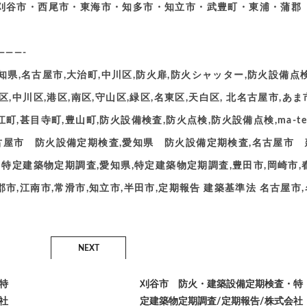
刈谷市・西尾市・東海市・知多市・知立市・武豊町・東浦・蒲郡
———-
知県,名古屋市,大治町,中川区,防火扉,防火シャッター,防火設備点検
区,中川区,港区,南区,守山区,緑区,名東区,天白区, 北名古屋市,あま
町,甚目寺町,豊山町,防火設備検査,防火点検,防火設備点検,ma-te
,名古屋市 防火設備定期検査,愛知県 防火設備定期検査,名古屋市 
特定建築物定期調査,愛知県,特定建築物定期調査,豊田市,岡崎市,
郡市,江南市,常滑市,知立市,半田市,定期報告 建築基準法 名古屋市,
NEXT
特
刈谷市 防火・建築設備定期検査・特
社
定建築物定期調査/定期報告/株式会社