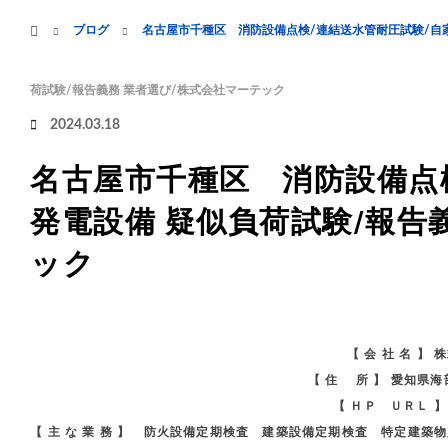
menu
ホーム
ブログ
名古屋市千種区 消防設備点検/連結送水管耐圧試験/自家
HOME
業務案内
荷試験/報告義務 業者選び/株式会社マーテック
2024.03.18
名古屋市千種区 消防設備点
発電設備 疑似負荷試験/報告
ック
【 会 社 名 】
【 住 所 】 愛知県
【 ＨＰ ＵＲＬ 
【 主 な 業 務 】 防火設備定期検査 建築設備定期検査 特定建