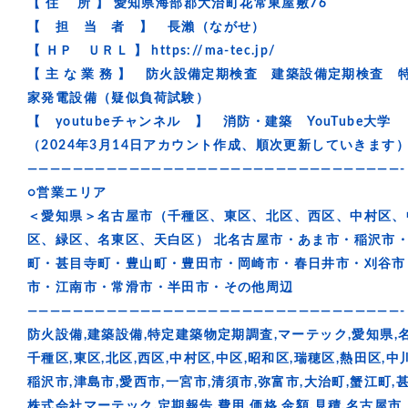
【 住 所 】 愛知県海部郡大治町花常東屋敷76
【 担 当 者 】 長瀨（ながせ）
【 ＨＰ ＵＲＬ 】
https://ma-tec.jp/
【 主 な 業 務 】 防火設備定期検査 建築設備定期検
家発電設備（疑似負荷試験）
【 youtubeチャンネル 】
消防・建築 YouTube大学
（2024年3月14日アカウント作成、順次更新していきます
—————————————————————————————————-
○営業エリア
＜愛知県＞名古屋市（千種区、東区、北区、西区、中村区、
区、緑区、名東区、天白区） 北名古屋市・あま市・稲沢市
町・甚目寺町・豊山町・豊田市・岡崎市・春日井市・刈谷市
市・江南市・常滑市・半田市・その他周辺
—————————————————————————————————-
防火設備,建築設備,特定建築物定期調査,マーテック,愛知県,名
千種区,東区,北区,西区,中村区,中区,昭和区,瑞穂区,熱田区,中
稲沢市,津島市,愛西市,一宮市,清須市,弥富市,大治町,蟹江町,甚
株式会社マーテック,定期報告,費用,価格,金額,見積,名古