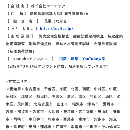
【 会 社 名 】 株式会社マーテック
【 住 所 】 愛知県海部郡大治町花常東屋敷76
【 担 当 者 】 長瀨（ながせ）
【 ＨＰ ＵＲＬ 】
https://ma-tec.jp/
【 主 な 業 務 】 防火設備定期検査 建築設備定期検査 特定建築
物定期調査 消防設備点検 連結送水管耐圧試験 自家発電設備
（疑似負荷試験）
【 youtubeチャンネル 】
消防・建築 YouTube大学
（2024年3月14日アカウント作成、順次更新していきます）
—————————————————————————————————-
○営業エリア
＜愛知県＞名古屋市（千種区、東区、北区、西区、中村区、中区、
昭和区、瑞穂区、熱田区、中川区、港区、南区、守山区、緑区、名
東区、天白区） 北名古屋市・あま市・稲沢市・津島市・愛西市・一
宮市・清須市・弥富市・大治町・蟹江町・甚目寺町・豊山町・豊田
市・岡崎市・春日井市・刈谷市・西尾市・東海市・知多市・知立
市・武豊町・東浦・蒲郡市・江南市・常滑市・半田市・その他周辺