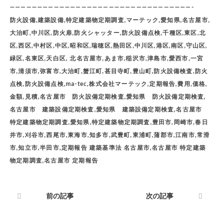
—————————————————————————————————-
防火設備,建築設備,特定建築物定期調査,マーテック,愛知県,名古屋市,
大治町,中川区,防火扉,防火シャッター,防火設備点検,千種区,東区,北
区,西区,中村区,中区,昭和区,瑞穂区,熱田区,中川区,港区,南区,守山区,
緑区,名東区,天白区, 北名古屋市,あま市,稲沢市,津島市,愛西市,一宮
市,清須市,弥富市,大治町,蟹江町,甚目寺町,豊山町,防火設備検査,防火
点検,防火設備点検,ma-tec,株式会社マーテック,定期報告,費用,価格,
金額,見積,名古屋市 防火設備定期検査,愛知県 防火設備定期検査,
名古屋市 建築設備定期検査,愛知県 建築設備定期検査,名古屋市
特定建築物定期調査,愛知県,特定建築物定期調査,豊田市,岡崎市,春日
井市,刈谷市,西尾市,東海市,知多市,武豊町,東浦町,蒲郡市,江南市,常滑
市,知立市,半田市,定期報告 建築基準法 名古屋市,名古屋市 特定建築
物定期調査,名古屋市 定期報告
前の記事
次の記事