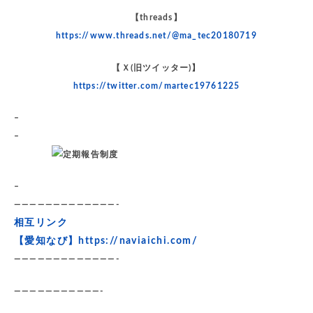
【threads】
https://www.threads.net/@ma_tec20180719
【Ｘ(旧ツイッター)】
https://twitter.com/martec19761225
–
–
–
—————————————-
相互リンク
【愛知なび】
https://naviaichi.com/
—————————————-
———————————-