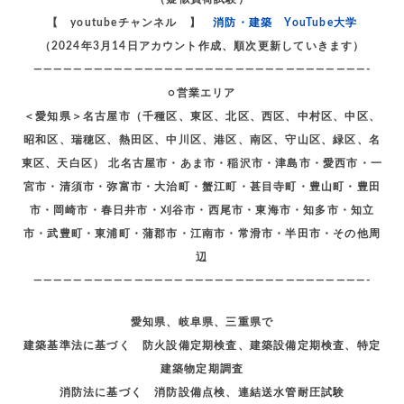
【 youtubeチャンネル 】
消防・建築 YouTube大学
（2024年3月14日アカウント作成、順次更新していきます）
—————————————————————————————————-
○営業エリア
＜愛知県＞名古屋市（千種区、東区、北区、西区、中村区、中区、
昭和区、瑞穂区、熱田区、中川区、港区、南区、守山区、緑区、名
東区、天白区） 北名古屋市・あま市・稲沢市・津島市・愛西市・一
宮市・清須市・弥富市・大治町・蟹江町・甚目寺町・豊山町・豊田
市・岡崎市・春日井市・刈谷市・西尾市・東海市・知多市・知立
市・武豊町・東浦町・蒲郡市・江南市・常滑市・半田市・その他周
辺
—————————————————————————————————-
愛知県、岐阜県、三重県で
建築基準法に基づく 防火設備定期検査、建築設備定期検査、特定
建築物定期調査
消防法に基づく 消防設備点検、連結送水管耐圧試験