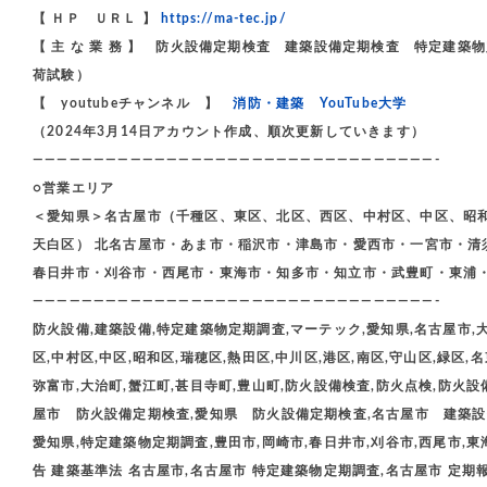
【 ＨＰ ＵＲＬ 】
https://ma-tec.jp/
【 主 な 業 務 】 防火設備定期検査 建築設備定期検査 特定建
荷試験）
【 youtubeチャンネル 】
消防・建築 YouTube大学
（2024年3月14日アカウント作成、順次更新していきます）
—————————————————————————————————-
○営業エリア
＜愛知県＞名古屋市（千種区、東区、北区、西区、中村区、中区、昭
天白区） 北名古屋市・あま市・稲沢市・津島市・愛西市・一宮市・清
春日井市・刈谷市・西尾市・東海市・知多市・知立市・武豊町・東浦
—————————————————————————————————-
防火設備,建築設備,特定建築物定期調査,マーテック,愛知県,名古屋市,大
区,中村区,中区,昭和区,瑞穂区,熱田区,中川区,港区,南区,守山区,緑区,
弥富市,大治町,蟹江町,甚目寺町,豊山町,防火設備検査,防火点検,防火設備点
屋市 防火設備定期検査,愛知県 防火設備定期検査,名古屋市 建築設
愛知県,特定建築物定期調査,豊田市,岡崎市,春日井市,刈谷市,西尾市,東海
告 建築基準法 名古屋市,名古屋市 特定建築物定期調査,名古屋市 定期