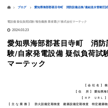
menu
ホーム
ブログ
愛知県海部郡甚目寺町 消防設備点検/連結送水管耐圧試験
HOME
業務案内
電設備 疑似負荷試験/報告義務 業者選び/株式会社マーテック
2024.03.23
愛知県海部郡甚目寺町 消防
験/自家発電設備 疑似負荷試
マーテック
【 会 社 名 】
【 住 所 】 愛知県
【 ＨＰ ＵＲＬ 
【 主 な 業 務 】 防火設備定期検査 建築設備定期検査 特定建