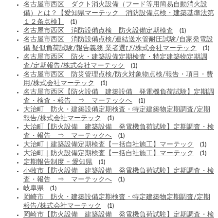
名古屋市西区 ダクト消火設備（フード等用簡易自動消火設
備）とは？【愛知県マーテック 消防設備点検・建築基準法第
１２条点検】
(1)
名古屋市西区 消防設備点検 防火設備定期検査
(1)
名古屋市西区 消防設備点検/連結送水管耐圧試験/自家発電設
備 疑似負荷試験/報告義務 業者選び/株式会社マーテック
(1)
名古屋市西区 防火・建築設備定期検査・特定建築物定期調
査/定期報告/株式会社マーテック
(1)
名古屋市西区 防災管理点検/防火対象物点検/報告・項目・費
用/株式会社マーテック
(1)
名古屋市西区【防火設備 建築設備 発電機負荷試験】定期調
査・検査・報告 ⇒ マーテックへ
(1)
大治町 防火・建築設備定期検査・特定建築物定期調査/定期
報告/株式会社マーテック
(1)
大治町【防火設備 建築設備 発電機負荷試験】定期調査・検
査・報告 ⇒ マーテックへ
(1)
大治町｜建築設備定期検査【一括自社施工】マーテック
(1)
大治町｜防火設備定期検査【一括自社施工】マーテック
(1)
定期報告制度 – 愛知県
(1)
小牧市【防火設備 建築設備 発電機負荷試験】定期調査・検
査・報告 ⇒ マーテックへ
(1)
岐阜県
(1)
岡崎市 防火・建築設備定期検査・特定建築物定期調査/定期
報告/株式会社マーテック
(1)
岡崎市【防火設備 建築設備 発電機負荷試験】定期調査・検