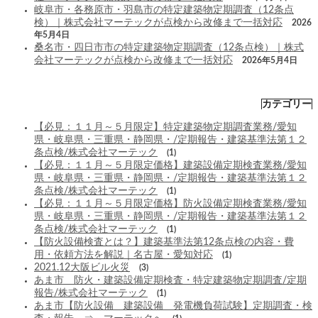
岐阜市・各務原市・羽島市の特定建築物定期調査（12条点
検）｜株式会社マーテックが点検から改修まで一括対応
2026
年5月4日
桑名市・四日市市の特定建築物定期調査（12条点検）｜株式
会社マーテックが点検から改修まで一括対応
2026年5月4日
カテゴリー
【必見：１１月～５月限定】特定建築物定期調査業務/愛知
県・岐阜県・三重県・静岡県・/定期報告・建築基準法第１２
条点検/株式会社マーテック
(1)
【必見：１１月～５月限定価格】建築設備定期検査業務/愛知
県・岐阜県・三重県・静岡県・/定期報告・建築基準法第１２
条点検/株式会社マーテック
(1)
【必見：１１月～５月限定価格】防火設備定期検査業務/愛知
県・岐阜県・三重県・静岡県・/定期報告・建築基準法第１２
条点検/株式会社マーテック
(1)
【防火設備検査とは？】建築基準法第12条点検の内容・費
用・依頼方法を解説｜名古屋・愛知対応
(1)
2021.12大阪ビル火災
(3)
あま市 防火・建築設備定期検査・特定建築物定期調査/定期
報告/株式会社マーテック
(1)
あま市【防火設備 建築設備 発電機負荷試験】定期調査・検