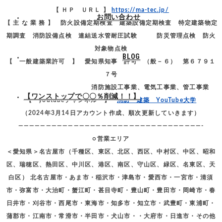
【 ＨＰ ＵＲＬ 】
https://ma-tec.jp/
お問い合わせ
【 主 な 業 務 】 防火設備定期検査 建築設備定期検査 特定建築物定
期調査 消防設備点検 連結送水管耐圧試験 防災管理点検 防火
対象物点検
BLOG
【 一般建築業許可 】 愛知県知事 許可 （般－６） 第６７９１
７号
消防施設工事業、電気工事業、管工事業
【ワンストップで〇〇％削減！！】
【 youtubeチャンネル 】
消防・建築 YouTube大学
（2024年3月14日アカウント作成、順次更新していきます）
—————————————————————————————————-
○営業エリア
＜愛知県＞名古屋市（千種区、東区、北区、西区、中村区、中区、昭和
区、瑞穂区、熱田区、中川区、港区、南区、守山区、緑区、名東区、天
白区） 北名古屋市・あま市・稲沢市・津島市・愛西市・一宮市・清須
市・弥富市・大治町・蟹江町・甚目寺町・豊山町・豊田市・岡崎市・春
日井市・刈谷市・西尾市・東海市・知多市・知立市・武豊町・東浦町・
蒲郡市・江南市・常滑市・半田市・犬山市・・大府市・日進市・その他