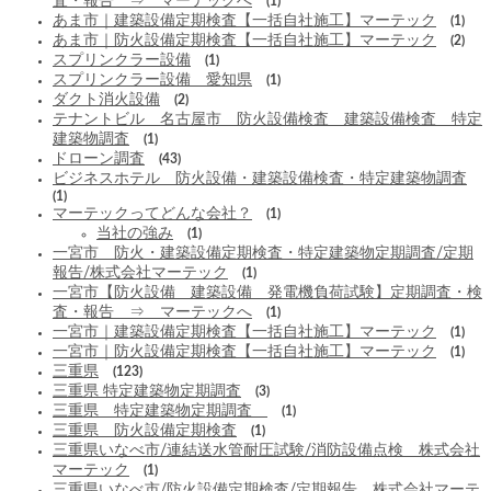
査・報告 ⇒ マーテックへ
(1)
あま市｜建築設備定期検査【一括自社施工】マーテック
(1)
あま市｜防火設備定期検査【一括自社施工】マーテック
(2)
スプリンクラー設備
(1)
スプリンクラー設備 愛知県
(1)
ダクト消火設備
(2)
テナントビル 名古屋市 防火設備検査 建築設備検査 特定
建築物調査
(1)
ドローン調査
(43)
ビジネスホテル 防火設備・建築設備検査・特定建築物調査
(1)
マーテックってどんな会社？
(1)
当社の強み
(1)
一宮市 防火・建築設備定期検査・特定建築物定期調査/定期
報告/株式会社マーテック
(1)
一宮市【防火設備 建築設備 発電機負荷試験】定期調査・検
査・報告 ⇒ マーテックへ
(1)
一宮市｜建築設備定期検査【一括自社施工】マーテック
(1)
一宮市｜防火設備定期検査【一括自社施工】マーテック
(1)
三重県
(123)
三重県 特定建築物定期調査
(3)
三重県 特定建築物定期調査
(1)
三重県 防火設備定期検査
(1)
三重県いなべ市/連結送水管耐圧試験/消防設備点検 株式会社
マーテック
(1)
三重県いなべ市/防火設備定期検査/定期報告 株式会社マーテ