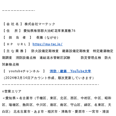
———————————-
【 会 社 名 】 株式会社マーテック
【 住 所 】 愛知県海部郡大治町花常東屋敷76
【 担 当 者 】 長瀨（ながせ）
【 ＨＰ ＵＲＬ 】
https://ma-tec.jp/
【 主 な 業 務 】 防火設備定期検査 建築設備定期検査 特定建築物定
期調査 消防設備点検 連結送水管耐圧試験 防災管理点検 防火
対象物点検
【 youtubeチャンネル 】
消防・建築 YouTube大学
（2024年3月14日アカウント作成、順次更新していきます）
—————————————————————————————————-
○営業エリア
＜愛知県＞名古屋市（千種区、東区、北区、西区、中村区、中区、昭和
区、瑞穂区、熱田区、中川区、港区、南区、守山区、緑区、名東区、天
白区） 北名古屋市・あま市・稲沢市・津島市・愛西市・一宮市・清須