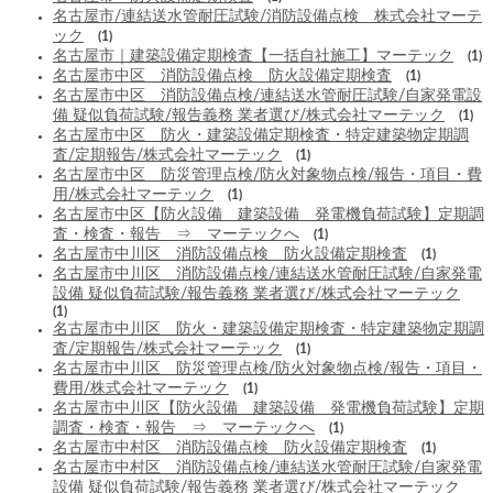
名古屋市/連結送水管耐圧試験/消防設備点検 株式会社マーテ
ック
(1)
名古屋市｜建築設備定期検査【一括自社施工】マーテック
(1)
名古屋市中区 消防設備点検 防火設備定期検査
(1)
名古屋市中区 消防設備点検/連結送水管耐圧試験/自家発電設
備 疑似負荷試験/報告義務 業者選び/株式会社マーテック
(1)
名古屋市中区 防火・建築設備定期検査・特定建築物定期調
査/定期報告/株式会社マーテック
(1)
名古屋市中区 防災管理点検/防火対象物点検/報告・項目・費
用/株式会社マーテック
(1)
名古屋市中区【防火設備 建築設備 発電機負荷試験】定期調
査・検査・報告 ⇒ マーテックへ
(1)
名古屋市中川区 消防設備点検 防火設備定期検査
(1)
名古屋市中川区 消防設備点検/連結送水管耐圧試験/自家発電
設備 疑似負荷試験/報告義務 業者選び/株式会社マーテック
(1)
名古屋市中川区 防火・建築設備定期検査・特定建築物定期調
査/定期報告/株式会社マーテック
(1)
名古屋市中川区 防災管理点検/防火対象物点検/報告・項目・
費用/株式会社マーテック
(1)
名古屋市中川区【防火設備 建築設備 発電機負荷試験】定期
調査・検査・報告 ⇒ マーテックへ
(1)
名古屋市中村区 消防設備点検 防火設備定期検査
(1)
名古屋市中村区 消防設備点検/連結送水管耐圧試験/自家発電
設備 疑似負荷試験/報告義務 業者選び/株式会社マーテック