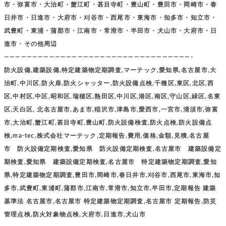
市・弥富市・大治町・蟹江町・甚目寺町・豊山町・豊田市・岡崎市・春
日井市・日進市・大府市・刈谷市・西尾市・東海市・知多市・知立市・
武豊町・東浦・蒲郡市・江南市・常滑市・半田市・犬山市・大府市・日
進市・その他周辺
—————————————————————————————————-
防火設備,建築設備,特定建築物定期調査,マーテック,愛知県,名古屋市,大
治町,中川区,防火扉,防火シャッター,防火設備点検,千種区,東区,北区,西
区,中村区,中区,昭和区,瑞穂区,熱田区,中川区,港区,南区,守山区,緑区,名東
区,天白区, 北名古屋市,あま市,稲沢市,津島市,愛西市,一宮市,清須市,弥富
市,大治町,蟹江町,甚目寺町,豊山町,防火設備検査,防火点検,防火設備点
検,ma-tec,株式会社マーテック,定期報告,費用,価格,金額,見積,名古屋
市 防火設備定期検査,愛知県 防火設備定期検査,名古屋市 建築設備定
期検査,愛知県 建築設備定期検査,名古屋市 特定建築物定期調査,愛知
県,特定建築物定期調査,豊田市,岡崎市,春日井市,刈谷市,西尾市,東海市,知
多市,武豊町,東浦町,蒲郡市,江南市,常滑市,知立市,半田市,定期報告 建築
基準法 名古屋市,名古屋市 特定建築物定期調査,名古屋市 定期報告,防災
管理点検,防火対象物点検,大府市,日進市,犬山市